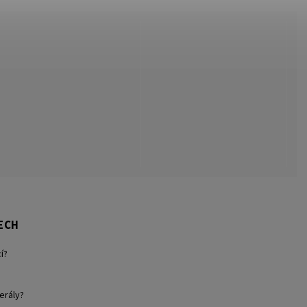
ECH
í?
erály?