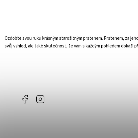
Ozdobte svou ruku krásným starožitným prstenem. Prstenem, za jehož vz
svůj vzhled, ale také skutečnost, že vám s každým pohledem dokáží př
Facebook
Instagram