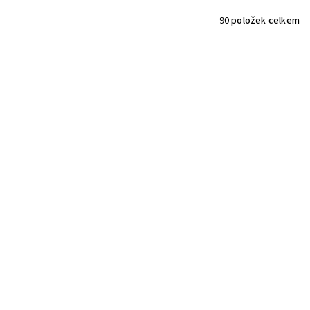
90
položek celkem
Kód:
3419
Luxusní prsten s přírodním safírem a brilianty, bílé