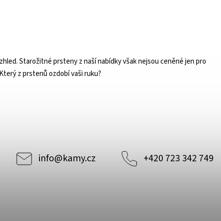
zhled. Starožitné prsteny z naší nabídky však nejsou ceněné jen pro
Který z prstenů ozdobí vaši ruku?
info
@
kamy.cz
+420 723 342 749