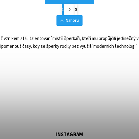
1
8
Nahoru
nikem stáli talentovaní mistři šperkaři, kteří mu propůjčili jedinečný v
ipomenout časy, kdy se šperky rodily bez využití moderních technologií. 
INSTAGRAM