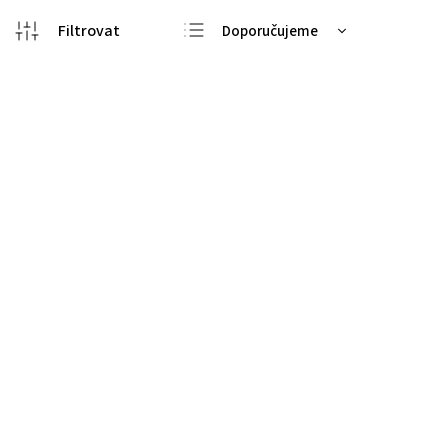
Doporučujeme
Nejlevnější
Nejdražší
Kód:
3425
Nejprodávanější
Abecedně
Elegantní prsten s barokními perlami, žluté zlato 750