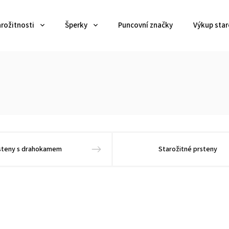
arožitnosti
Šperky
Puncovní značky
Výkup star
steny s drahokamem
Starožitné prsteny