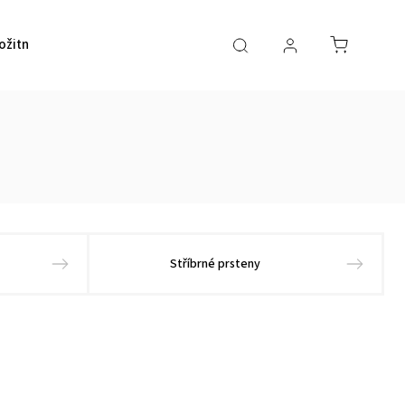
ožitností a šperků
Kontakty
Stříbrné prsteny