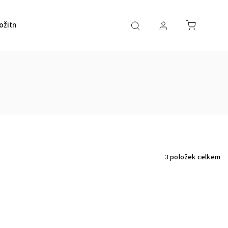
ožitností a šperků
Kontakty
3
položek celkem
Kód:
C036