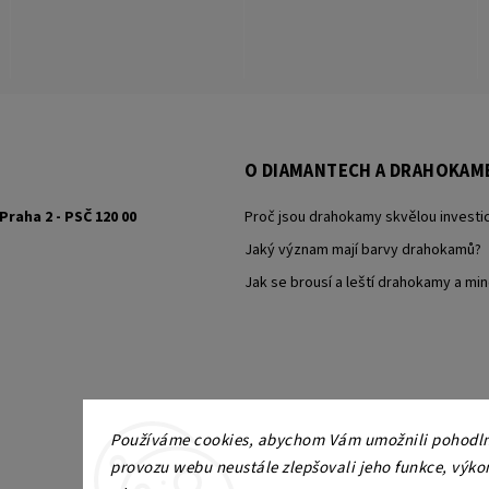
O DIAMANTECH A DRAHOKAM
Praha 2 - PSČ 120 00
Proč jsou drahokamy skvělou investic
Jaký význam mají barvy drahokamů?
Jak se brousí a leští drahokamy a min
Používáme cookies, abychom Vám umožnili pohodlné
provozu webu neustále zlepšovali jeho funkce, výko