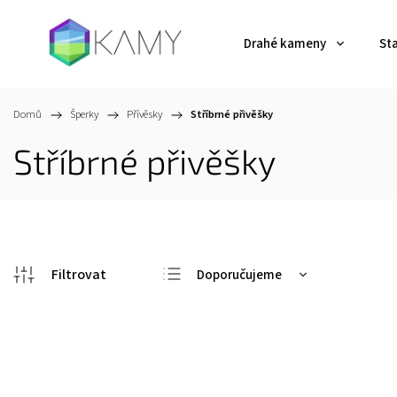
Drahé kameny
St
Domů
/
Šperky
/
Přívěsky
/
Stříbrné přivěšky
Stříbrné přivěšky
Doporučujeme
Nejlevnější
Nejdražší
Kód:
Z00623
Nejprodávanější
Abecedně