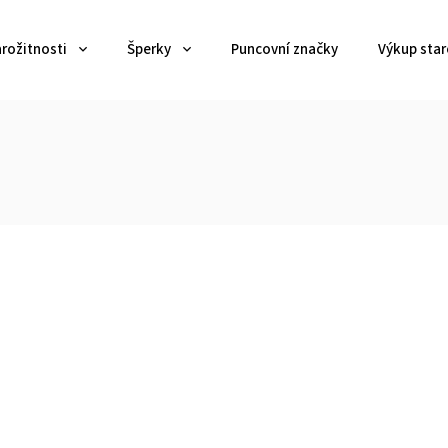
arožitnosti
Šperky
Puncovní značky
Výkup star
Kód:
C192