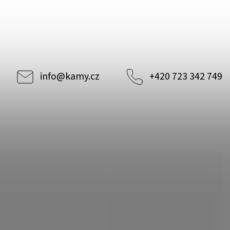
info
@
kamy.cz
+420 723 342 749