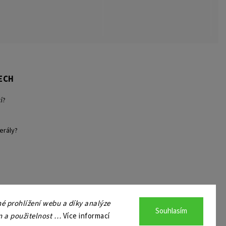
ECH
í?
erály?
 prohlížení webu a díky analýze
Souhlasím
n a použitelnost …
Více informací