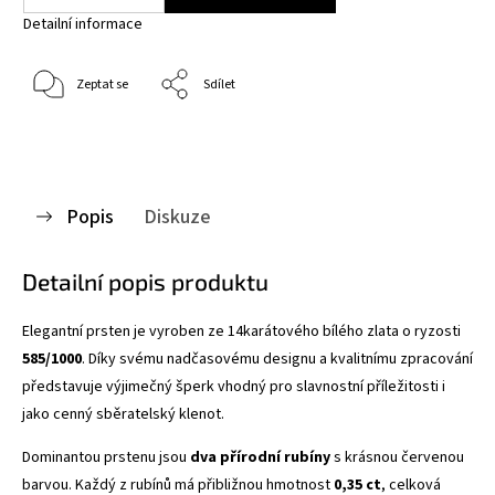
Detailní informace
Zeptat se
Sdílet
Popis
Diskuze
Detailní popis produktu
Elegantní prsten je vyroben ze 14karátového bílého zlata o ryzosti
585/1000
. Díky svému nadčasovému designu a kvalitnímu zpracování
představuje výjimečný šperk vhodný pro slavnostní příležitosti i
jako cenný sběratelský klenot.
Dominantou prstenu jsou
dva přírodní rubíny
s krásnou červenou
barvou. Každý z rubínů má přibližnou hmotnost
0,35 ct
, celková