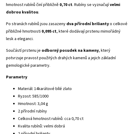
hmotnost rubínů činí přibližně
0,70 ct
. Rubíny se vyznačují
velmi
dobrou kvalitou
.
Po stranách rubínů jsou zasazeny
dva přírodní brilianty
o celkové
přibližné hmotnosti
0,095 ct
, které dodávají prstenu mimořádný
lesk a eleganci.
Součástí prstenu je
odborný posudek na kameny
, který
potvrzuje pravost použitých drahých kamenů a jejich základní
gemologické parametry.
Parametry
Materiál: 14karátové bílé zlato
Ryzost: 585/1000
Hmotnost: 3,04 g
2 přírodní rubíny
Celková hmotnost rubínů: cca 0,70 ct
Kvalita rubínů: velmi dobrá
2 přírodní brilianty