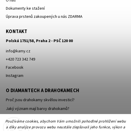
O nás
Dokumenty ke stažení
Úprava prstenů zakoupených u nás ZDARMA
KONTAKT
Polská 1751/58, Praha 2 - PSČ 120 00
info
@
kamy.cz
+420 723 342 749
Facebook
Instagram
O DIAMANTECH A DRAHOKAMECH
Proč jsou drahokamy skvělou investicí?
Jaký význam mají barvy drahokamů?
Jak se brousí a leští drahokamy a minerály?
Používáme cookies, abychom Vám umožnili pohodlné prohlížení webu
a díky analýze provozu webu neustále zlepšovali jeho funkce, výkon a