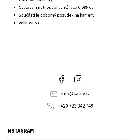
Celková hmotnost briliantů: cca 0,095 ct
Součástí je odborný posudek na kameny
Velikost 53
Facebook
Instagram
info
@
kamy.cz
+420 723 342 749
INSTAGRAM