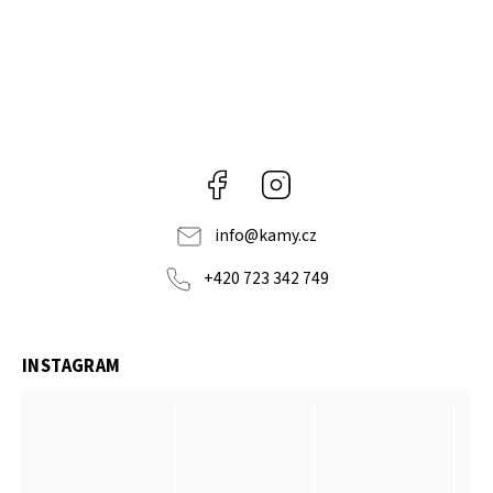
Facebook
Instagram
info
@
kamy.cz
+420 723 342 749
INSTAGRAM