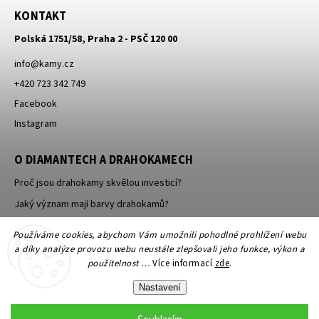
KONTAKT
Polská 1751/58, Praha 2 - PSČ 120 00
info
@
kamy.cz
+420 723 342 749
Facebook
Instagram
O DIAMANTECH A DRAHOKAMECH
Proč jsou drahokamy skvělou investicí?
Jaký význam mají barvy drahokamů?
Jak se brousí a leští drahokamy a minerály?
Používáme cookies, abychom Vám umožnili pohodlné prohlížení webu
a díky analýze provozu webu neustále zlepšovali jeho funkce, výkon a
použitelnost …
Více informací
zde
.
Nastavení