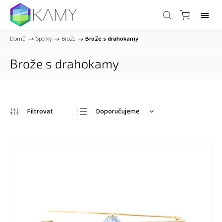
Domů
/
Šperky
/
Brože
/
Brože s drahokamy
Brože s drahokamy
Doporučujeme
Nejlevnější
Nejdražší
Nejprodávanější
Abecedně