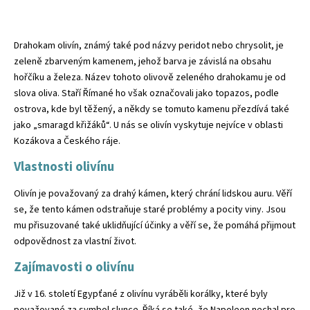
Drahokam olivín, známý také pod názvy peridot nebo chrysolit, je
zeleně zbarveným kamenem, jehož barva je závislá na obsahu
hořčíku a železa. Název tohoto olivově zeleného drahokamu je od
slova oliva. Staří Římané ho však označovali jako topazos, podle
ostrova, kde byl těžený, a někdy se tomuto kamenu přezdívá také
jako „smaragd křižáků“. U nás se olivín vyskytuje nejvíce v oblasti
Kozákova a Českého ráje.
Vlastnosti olivínu
Olivín je považovaný za drahý kámen, který chrání lidskou auru. Věří
se, že tento kámen odstraňuje staré problémy a pocity viny. Jsou
mu přisuzované také uklidňující účinky a věří se, že pomáhá přijmout
odpovědnost za vlastní život.
Zajímavosti o olivínu
Již v 16. století Egypťané z olivínu vyráběli korálky, které byly