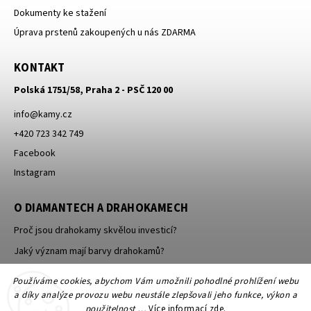
Dokumenty ke stažení
Úprava prstenů zakoupených u nás ZDARMA
KONTAKT
Polská 1751/58, Praha 2 - PSČ 120 00
info
@
kamy.cz
+420 723 342 749
Facebook
Instagram
O DIAMANTECH A DRAHOKAMECH
Proč jsou drahokamy skvělou investicí?
Jaký význam mají barvy drahokamů?
Jak se brousí a leští drahokamy a minerály?
Používáme cookies, abychom Vám umožnili pohodlné prohlížení webu
a díky analýze provozu webu neustále zlepšovali jeho funkce, výkon a
použitelnost …
Více informací
zde
.