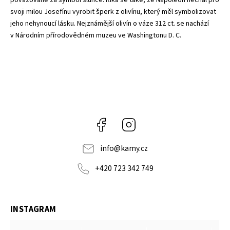
považované za symbol slunce. Říká se také, že Napoleon nechal pro
svoji milou Josefínu vyrobit šperk z olivínu, který měl symbolizovat
jeho nehynoucí lásku. Nejznámější olivín o váze 312 ct. se nachází
v Národním přírodovědném muzeu ve Washingtonu D. C.
Facebook
Instagram
info
@
kamy.cz
+420 723 342 749
INSTAGRAM