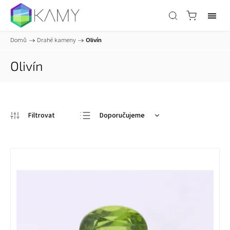
Domů
/
Drahé kameny
/
Olivín
Olivín
Doporučujeme
Nejlevnější
Nejdražší
Nejprodávanější
Abecedně