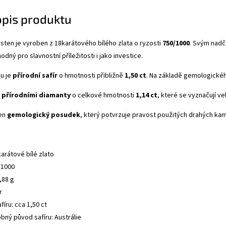
opis produktu
prsten je vyroben z 18karátového bílého zlata o ryzosti
750/1000
. Svým nadč
dný pro slavnostní příležitosti i jako investice.
u je
přírodní safír
o hmotnosti přibližně
1,50 ct
. Na základě gemologické
 přírodními diamanty
o celkové hmotnosti
1,14 ct
, které se vyznačují v
žen
gemologický posudek
, který potvrzuje pravost použitých drahých ka
karátové bílé zlato
/1000
,88 g
r
íru: cca 1,50 ct
ný původ safíru: Austrálie