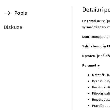
Detailní p
Popis
Elegantní luxusní 
Diskuze
výjimečný šperk vho
Dominantou prsten
Safír je lemován
12
K prstenu je přilo
Parametry
Materiál: 18
Ryzost: 750
Hmotnost: 6
Přírodní safí
Hmotnost saf
Pravděpodob