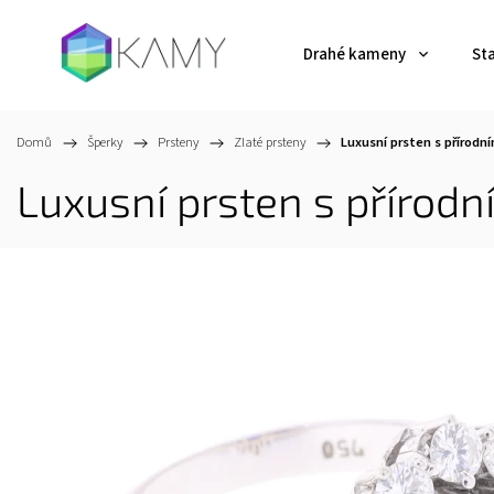
Drahé kameny
St
Domů
/
Šperky
/
Prsteny
/
Zlaté prsteny
/
Luxusní prsten s přírodní
Luxusní prsten s přírodn