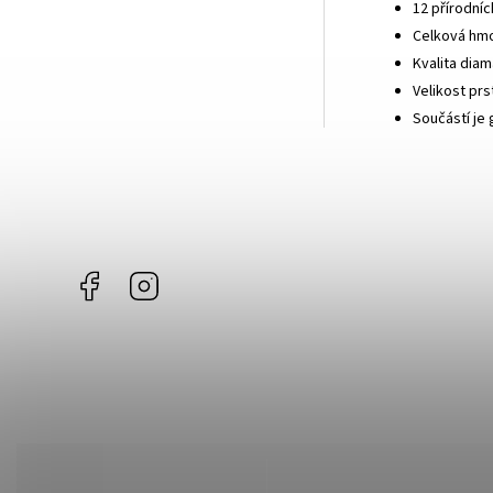
12 přírodní
Celková hmo
Kvalita diam
Velikost prs
Součástí je
Facebook
Instagram