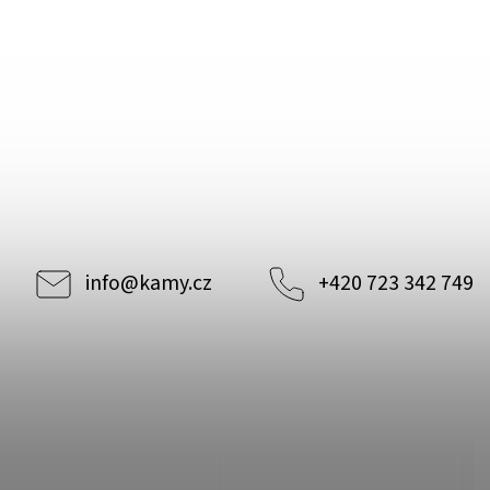
info
@
kamy.cz
+420 723 342 749