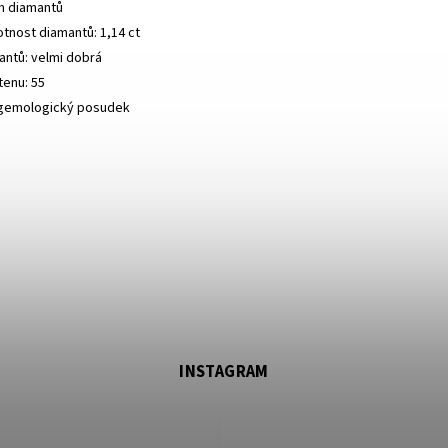
ch diamantů
tnost diamantů: 1,14 ct
antů: velmi dobrá
tenu: 55
 gemologický posudek
INSTAGRAM