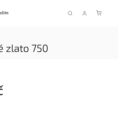
ožitností a šperků
Kontakty
é zlato 750
č