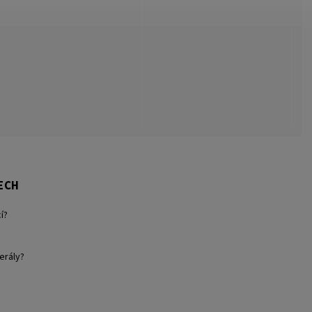
ECH
í?
erály?