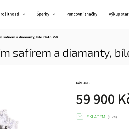
arožitnosti
Šperky
Puncovní značky
Výkup star
m safírem a diamanty, bílé zlato 750
ím safírem a diamanty, bíl
Kód:
3416
59 900 K
SKLADEM
(1 ks)