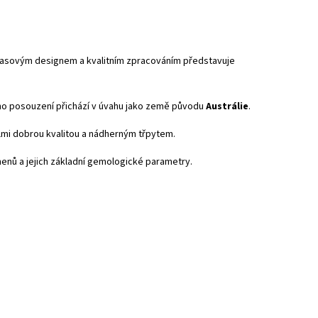
asovým designem a kvalitním zpracováním představuje
ho posouzení přichází v úvahu jako země původu
Austrálie
.
elmi dobrou kvalitou a nádherným třpytem.
menů a jejich základní gemologické parametry.