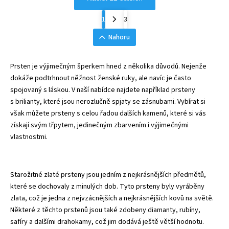
1
3
Nahoru
Prsten je výjimečným šperkem hned z několika důvodů. Nejenže
dokáže podtrhnout něžnost ženské ruky, ale navíc je často
spojovaný s láskou. V naší nabídce najdete například prsteny
s brilianty, které jsou nerozlučně spjaty se zásnubami. Vybírat si
však můžete prsteny s celou řadou dalších kamenů, které si vás
získají svým třpytem, jedinečným zbarvením i výjimečnými
vlastnostmi.
Starožitné zlaté prsteny jsou jedním z nejkrásnějších předmětů,
které se dochovaly z minulých dob. Tyto prsteny byly vyráběny
zlata, což je jedna z nejvzácnějších a nejkrásnějších kovů na světě.
Některé z těchto prstenů jsou také zdobeny diamanty, rubíny,
safíry a dalšími drahokamy, což jim dodává ještě větší hodnotu.