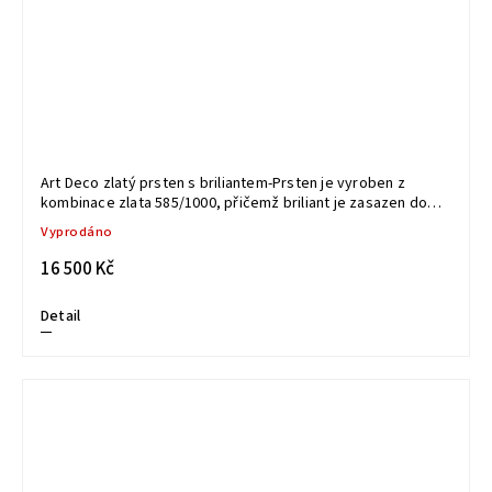
Art Deco zlatý prsten s briliantem-Prsten je vyroben z
kombinace zlata 585/1000, přičemž briliant je zasazen do
zlata 800/1000 s jemným podílem platiny, Váha: 2,23g
Vyprodáno
16 500 Kč
Detail