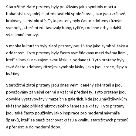
Starožitné zlaté prsteny byly používány jako symboly moci a
bohatství u vysokých představitelů společnosti, jako jsou králové,
královny a aristokraté. Tyto prsteny byly často zdobeny různými
symboly, které představovaly bohy, rytíře, rodinné erby a další
významné motivy.
V mnoha kulturách byly zlaté prsteny používány jako symbol lásky a
oddanosti. Tyto prsteny byly často vyměňovány mezi dvěma lidmi,
kteří slibovali navzájem svou lásku a oddanost. Tyto prsteny byly
také často zdobeny různými symboly lásky, jako jsou srdce, šípy a
květiny.
Starožitné zlaté prsteny jsou dnes velmi ceněny sběrateli a jsou
považovány za velmi cenné a vzácné předměty. Tyto prsteny jsou
obvykle vystavovány v muzeích a galeriích, kde jsou návštěvníkům
ukázány jako příklad mistrovského řemesla a krásy. Tyto prsteny
jsou také často používány jako inspirace pro moderní návrháře
šperků, kteří se snaží zachovat krásu a kvalitu starožitných prstenů
a přenést je do moderní doby.