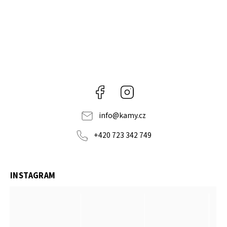
Facebook
Instagram
info
@
kamy.cz
+420 723 342 749
INSTAGRAM