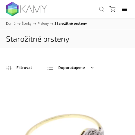
Domů
/
Šperky
/
Prsteny
/
Starožitné prsteny
Starožitné prsteny
Doporučujeme
Nejlevnější
Nejdražší
Nejprodávanější
Abecedně