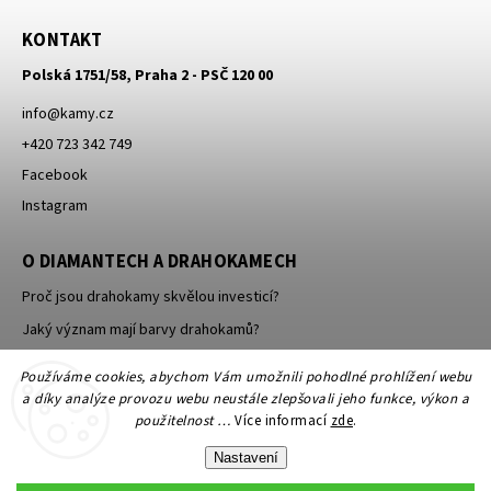
KONTAKT
Polská 1751/58, Praha 2 - PSČ 120 00
info
@
kamy.cz
+420 723 342 749
Facebook
Instagram
O DIAMANTECH A DRAHOKAMECH
Proč jsou drahokamy skvělou investicí?
Jaký význam mají barvy drahokamů?
Jak se brousí a leští drahokamy a minerály?
Používáme cookies, abychom Vám umožnili pohodlné prohlížení webu
a díky analýze provozu webu neustále zlepšovali jeho funkce, výkon a
použitelnost …
Více informací
zde
.
Nastavení