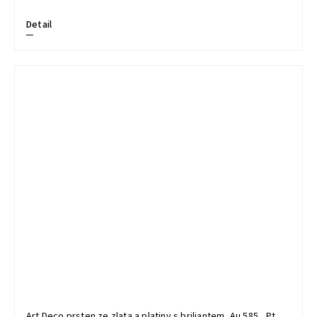
Detail
Art Deco prsten ze zlata a platiny s briliantem, Au 585 , Pt