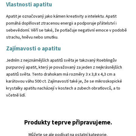
Vlastnosti apatitu
Apatit je označovaný jako kámen kreativity a intelektu. Apatit
pomáhá doplňovat ztracenou energii a podporuje přátelství i
sebevědomí. Věří se také, že potlačuje negativní emoce v podobě
strachu, hněvu nebo smutku.
Zajímavosti o apatitu
Jedním z nejznámějších apatitů světa je takzvaný Roeblingův
purpurový apatit, který je považovaný za jeden z nejkrásnějších
apatitů světa. Tento drahokam má rozměry 3 x 3,8 x 4,3 cm a
karátovou váhu 500 ct. Zajímavostí také je, že se mikroskopické
krystalky apatitu nacházejí v kostech a zubech obratlovců, a to
včetně lidí.
Produkty teprve připravujeme.
Můžete se ale podívat na ostatní kategorie.