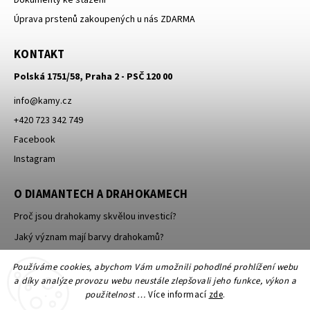
Úprava prstenů zakoupených u nás ZDARMA
KONTAKT
Polská 1751/58, Praha 2 - PSČ 120 00
info
@
kamy.cz
+420 723 342 749
Facebook
Instagram
O DIAMANTECH A DRAHOKAMECH
Proč jsou drahokamy skvělou investicí?
Jaký význam mají barvy drahokamů?
Jak se brousí a leští drahokamy a minerály?
Používáme cookies, abychom Vám umožnili pohodlné prohlížení webu
a díky analýze provozu webu neustále zlepšovali jeho funkce, výkon a
použitelnost …
Více informací
zde
.