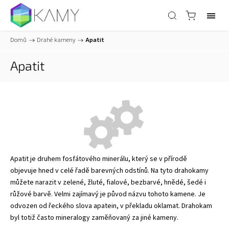
Domů
/
Drahé kameny
/
Apatit
Apatit
Apatit je druhem fosfátového minerálu, který se v přírodě
objevuje hned v celé řadě barevných odstínů. Na tyto drahokamy
můžete narazit v zelené, žluté, fialové, bezbarvé, hnědé, šedé i
růžové barvě. Velmi zajímavý je původ názvu tohoto kamene. Je
odvozen od řeckého slova apatein, v překladu oklamat. Drahokam
byl totiž často mineralogy zaměňovaný za jiné kameny.