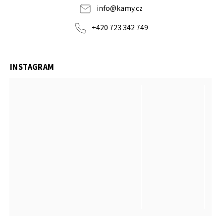
info
@
kamy.cz
+420 723 342 749
INSTAGRAM