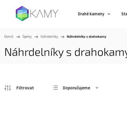
Drahé kameny
St
Domů
/
Šperky
/
Náhrdelníky
/
Náhrdelníky s drahokamy
Náhrdelníky s drahokam
Doporučujeme
Nejlevnější
Nejdražší
Kód:
3216
Nejprodávanější
Abecedně