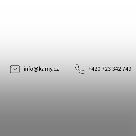
info
@
kamy.cz
+420 723 342 749