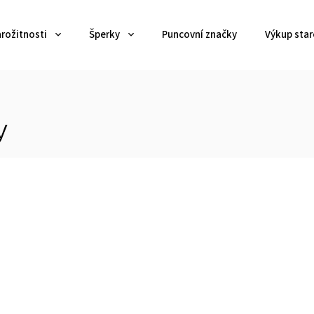
arožitnosti
Šperky
Puncovní značky
Výkup star
y
Kód:
3213