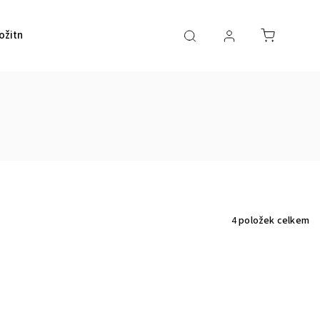
ožitností a šperků
Kontakty
4
položek celkem
Kód:
Z00698