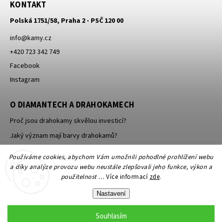
KONTAKT
Polská 1751/58, Praha 2 - PSČ 120 00
info
@
kamy.cz
+420 723 342 749
Facebook
Instagram
O DIAMANTECH A DRAHOKAMECH
Proč jsou drahokamy skvělou investicí?
Jaký význam mají barvy drahokamů?
Jak se brousí a leští drahokamy a minerály?
Používáme cookies, abychom Vám umožnili pohodlné prohlížení webu
a díky analýze provozu webu neustále zlepšovali jeho funkce, výkon a
použitelnost …
Více informací
zde
.
Nastavení
Souhlasím