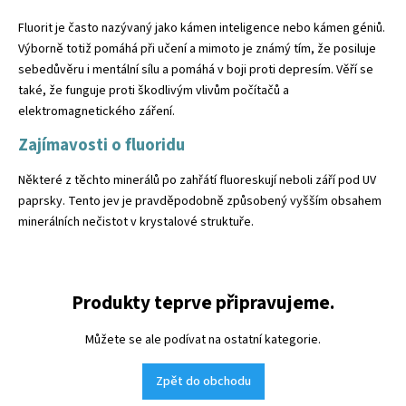
Fluorit je často nazývaný jako kámen inteligence nebo kámen géniů.
Výborně totiž pomáhá při učení a mimoto je známý tím, že posiluje
sebedůvěru i mentální sílu a pomáhá v boji proti depresím. Věří se
také, že funguje proti škodlivým vlivům počítačů a
elektromagnetického záření.
Zajímavosti o fluoridu
Některé z těchto minerálů po zahřátí fluoreskují neboli září pod UV
paprsky. Tento jev je pravděpodobně způsobený vyšším obsahem
minerálních nečistot v krystalové struktuře.
Produkty teprve připravujeme.
Můžete se ale podívat na ostatní kategorie.
Zpět do obchodu