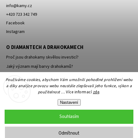
info
@
kamy.cz
+420 723 342 749
Facebook
Instagram
O DIAMANTECH A DRAHOKAMECH
Proč jsou drahokamy skvělou investicí?
Jaký význam mají barvy drahokamů?
Jak se brousí a leští drahokamy a minerály?
Používáme cookies, abychom Vám umožnili pohodlné prohlížení webu
a díky analýze provozu webu neustále zlepšovali jeho funkce, výkon a
použitelnost …
Více informací
zde
.
Nastavení
Souhlasím
Copyright 2026
KAMY Antik - starožitné šperky, starožitnosti
. Všechna
práva vyhrazena.
Odmítnout
Grafický návrh vytvořil a nakódoval
Shoptak.cz