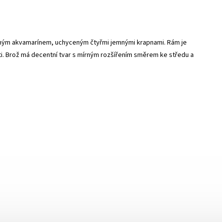
vaným akvamarínem, uchyceným čtyřmi jemnými krapnami. Rám je
i. Brož má decentní tvar s mírným rozšířením směrem ke středu a