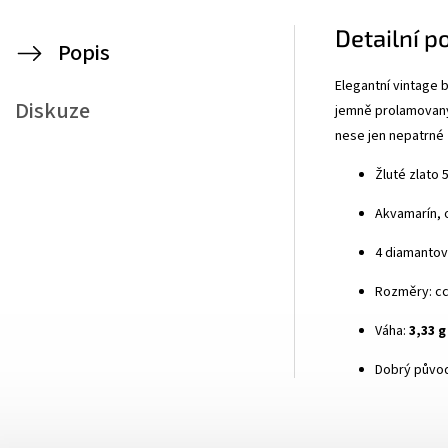
Detailní p
Popis
Elegantní vintage
Diskuze
jemně prolamovaný 
nese jen nepatrné
Žluté zlato 
Akvamarín, 
4 diamantov
Rozměry: cc
Váha:
3,33 g
Dobrý původ