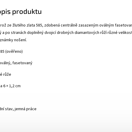
opis produktu
 brož ze žlutého zlata 585, zdobená centrálně zasazeným oválným faseto
a po stranách doplněný dvojicí drobných diamantových růží různé velikost
 známky nošení.
585 (ověřeno)
oválný, fasetovaný
é růže
a 6 × 1,2 cm
ní stav, jemná práce