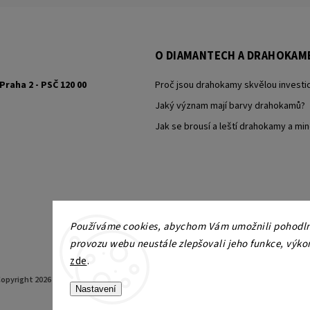
O DIAMANTECH A DRAHOKAM
Praha 2 - PSČ 120 00
Proč jsou drahokamy skvělou investic
Jaký význam mají barvy drahokamů?
Jak se brousí a leští drahokamy a min
Používáme cookies, abychom Vám umožnili pohodlné
provozu webu neustále zlepšovali jeho funkce, výko
zde
.
opyright 2026
KAMY Antik - starožitné šperky, starožitnosti
. Všechna práva vyhrazen
Nastavení
Grafický návrh vytvořil a nakódoval
Shoptak.cz