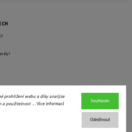
ECH
í?
erály?
 prohlížení webu a díky analýze
Souhlasím
n a použitelnost …
Více informací
Odmítnout
a.