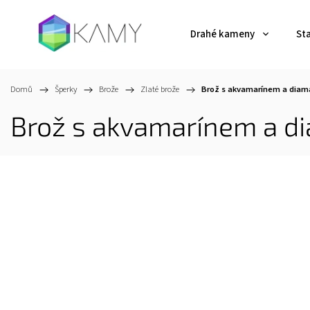
Drahé kameny
St
Domů
/
Šperky
/
Brože
/
Zlaté brože
/
Brož s akvamarínem a diam
Brož s akvamarínem a d