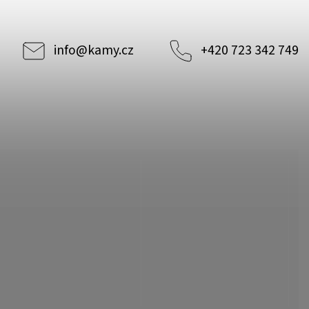
info
@
kamy.cz
+420 723 342 749