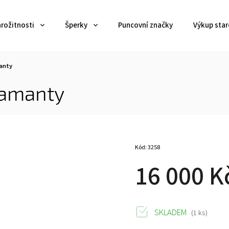
arožitnosti
Šperky
Puncovní značky
Výkup star
anty
iamanty
Kód:
3258
16 000 K
SKLADEM
(1 ks)