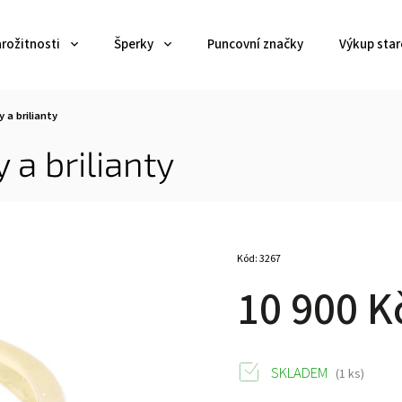
arožitnosti
Šperky
Puncovní značky
Výkup star
 a brilianty
 a brilianty
Kód:
3267
10 900 K
SKLADEM
(1 ks)