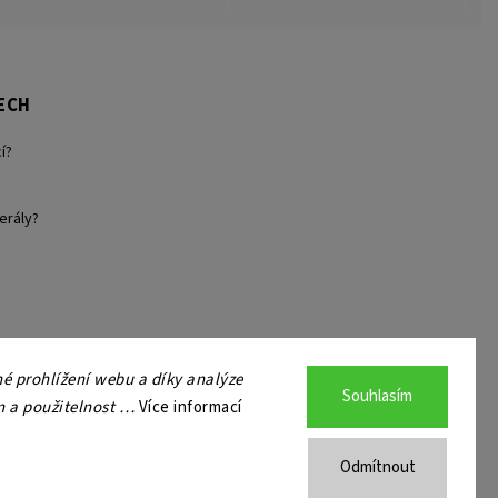
ECH
í?
erály?
 prohlížení webu a díky analýze
Souhlasím
n a použitelnost …
Více informací
Odmítnout
a.