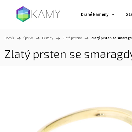
Drahé kameny
St
Domů
/
Šperky
/
Prsteny
/
Zlaté prsteny
/
Zlatý prsten se smaragdy
Zlatý prsten se smaragdy