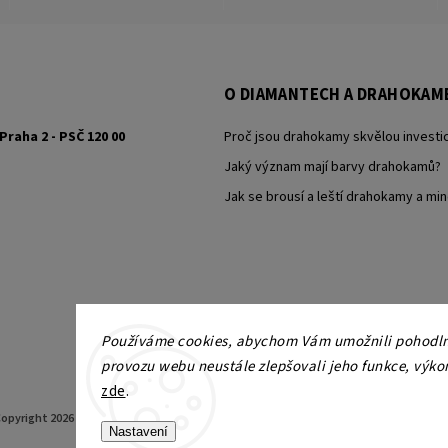
O DIAMANTECH A DRAHOKAM
Praha 2 - PSČ 120 00
Proč jsou drahokamy skvělou investic
Jaký význam mají barvy drahokamů?
Jak se brousí a leští drahokamy a min
Používáme cookies, abychom Vám umožnili pohodlné
provozu webu neustále zlepšovali jeho funkce, výko
zde
.
opyright 2026
KAMY Antik - starožitné šperky, starožitnosti
. Všechna práva vyhrazen
Nastavení