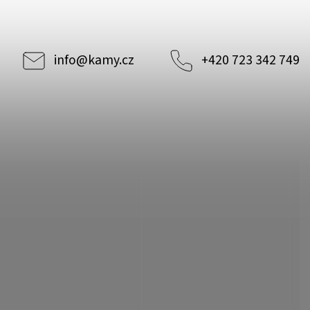
info
@
kamy.cz
+420 723 342 749