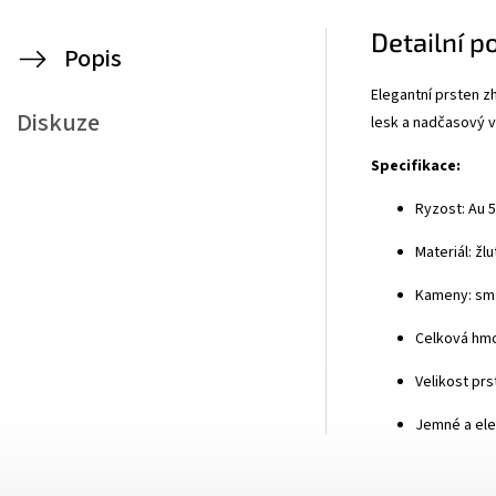
Detailní p
Popis
Elegantní prsten z
Diskuze
lesk a nadčasový v
Specifikace:
Ryzost: Au 5
Materiál: žlu
Kameny: smar
Celková hmo
Velikost prs
Jemné a ele