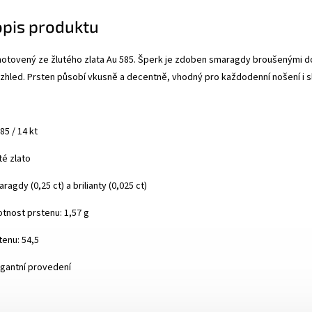
opis produktu
hotovený ze žlutého zlata Au 585. Šperk je zdoben smaragdy broušenými do 
zhled. Prsten působí vkusně a decentně, vhodný pro každodenní nošení i sla
85 / 14 kt
té zlato
agdy (0,25 ct) a brilianty (0,025 ct)
tnost prstenu: 1,57 g
tenu: 54,5
gantní provedení