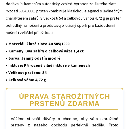
dodávající kamenům autentický vzhled. Vyroben ze žlutého zlata
ryzosti 585/1000, prsten kombinuje klasickou eleganci s jedinečným
charakterem safírů. S velikostí 54 a celkovou váhou 4,72 g je prsten
pohodlný na nošení a představuje krásný šperk pro každodenní
nošení i zvláštní příležitosti.
• Materiál: Žluté zlato Au 585/1000
• Kameny: Dva safíry o celkové váze 1,4 ct
• Barva: Jemný odstín modré
• Inkluze: Přirozené silné inkluze v kamenech
• Velikost prstenu: 54
• Celková váha: 4,72 g
ÚPRAVA STAROŽITNÝCH
PRSTENŮ
ZDARMA
Vážíme si vaší důvěry a chceme, aby vám starožitné
prsteny z našeho obchodu perfektně seděly. Proto