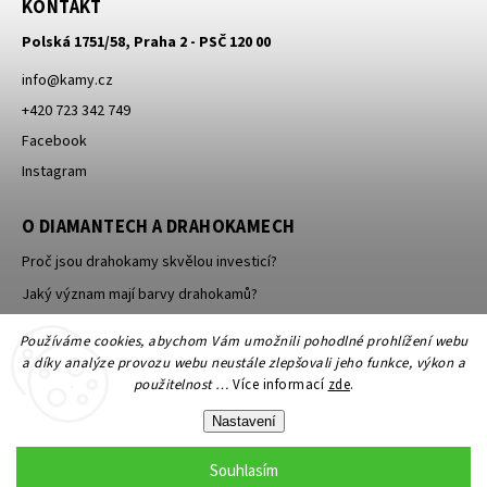
KONTAKT
Polská 1751/58, Praha 2 - PSČ 120 00
info
@
kamy.cz
+420 723 342 749
Facebook
Instagram
O DIAMANTECH A DRAHOKAMECH
Proč jsou drahokamy skvělou investicí?
Jaký význam mají barvy drahokamů?
Jak se brousí a leští drahokamy a minerály?
Používáme cookies, abychom Vám umožnili pohodlné prohlížení webu
a díky analýze provozu webu neustále zlepšovali jeho funkce, výkon a
použitelnost …
Více informací
zde
.
Nastavení
Souhlasím