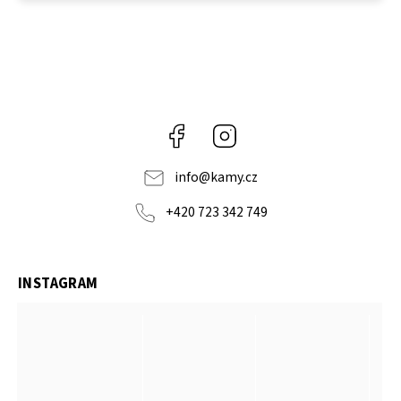
Facebook
Instagram
info
@
kamy.cz
+420 723 342 749
INSTAGRAM