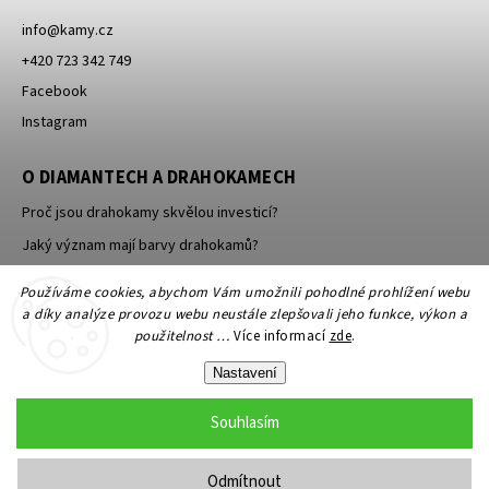
info
@
kamy.cz
+420 723 342 749
Facebook
Instagram
O DIAMANTECH A DRAHOKAMECH
Proč jsou drahokamy skvělou investicí?
Jaký význam mají barvy drahokamů?
Jak se brousí a leští drahokamy a minerály?
Používáme cookies, abychom Vám umožnili pohodlné prohlížení webu
a díky analýze provozu webu neustále zlepšovali jeho funkce, výkon a
použitelnost …
Více informací
zde
.
Nastavení
Souhlasím
Copyright 2026
KAMY Antik - starožitné šperky, starožitnosti
. Všechna
práva vyhrazena.
Odmítnout