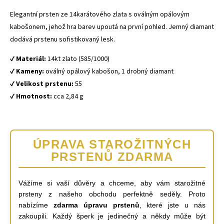
Elegantní prsten ze 14karátového zlata s oválným opálovým
kabošonem, jehož hra barev upoutá na první pohled. Jemný diamant
dodává prstenu sofistikovaný lesk.
✔️
Materiál:
14kt zlato (585/1000)
✔️
Kameny:
oválný opálový kabošon, 1 drobný diamant
✔️
Velikost prstenu:
55
✔️
Hmotnost:
cca 2,84 g
ÚPRAVA STAROŽITNÝCH
PRSTENŮ
ZDARMA
Vážíme si vaší důvěry a chceme, aby vám starožitné
prsteny z našeho obchodu perfektně seděly. Proto
nabízíme
zdarma úpravu prstenů
, které jste u nás
zakoupili. Každý šperk je jedinečný a někdy může být