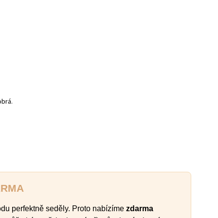
dobrá.
ARMA
odu perfektně seděly. Proto nabízíme
zdarma