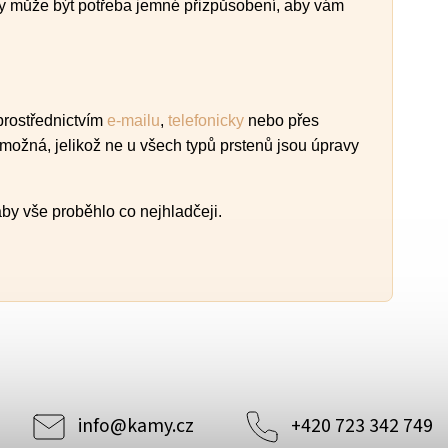
kdy může být potřeba jemné přizpůsobení, aby vám
 prostřednictvím
e-mailu
,
telefonicky
nebo přes
 možná, jelikož ne u všech typů prstenů jsou úpravy
by vše proběhlo co nejhladčeji.
info
@
kamy.cz
+420 723 342 749