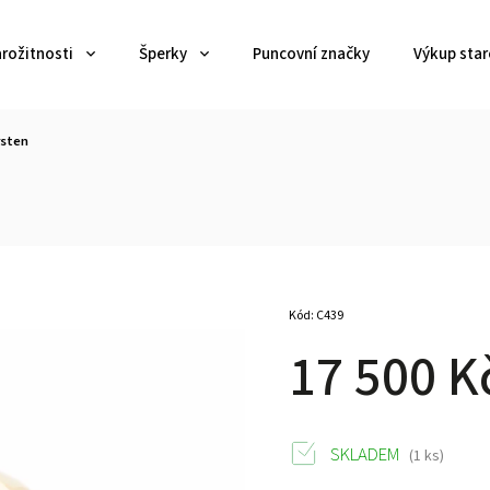
arožitnosti
Šperky
Puncovní značky
Výkup star
rsten
Kód:
C439
17 500 K
SKLADEM
(1 ks)