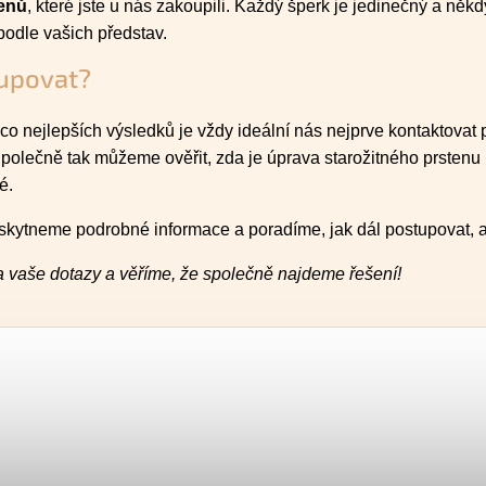
enů
, které jste u nás zakoupili. Každý šperk je jedinečný a ně
podle vašich představ.
tupovat?
 co nejlepších výsledků je vždy ideální nás nejprve kontaktovat
Společně tak můžeme ověřit, zda je úprava starožitného prstenu
é.
kytneme podrobné informace a poradíme, jak dál postupovat, a
 vaše dotazy a věříme, že společně najdeme řešení!