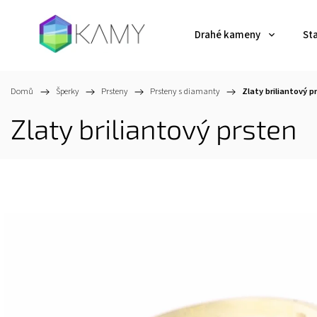
Drahé kameny
St
Domů
/
Šperky
/
Prsteny
/
Prsteny s diamanty
/
Zlaty briliantový p
Zlaty briliantový prsten