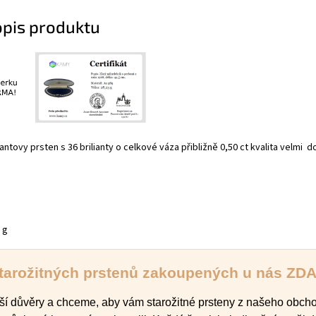
opis produktu
liantovy prsten s 36 brilianty o celkové váza přibližně 0,50 ct kvalita velmi 
7 g
tarožitných prstenů zakoupených u nás
ZD
ší důvěry a chceme, aby vám starožitné prsteny z našeho obch