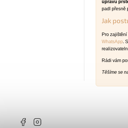
úpravu prst
padl přesně 
Jak pos
Pro zajištění
WhatsApp
. 
realizovateln
Rádi vám pos
Těšíme se na
Facebook
Instagram