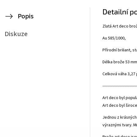
Detailní p
Popis
Zlatá Art deco brož
Diskuze
Au 585/1000,
Přírodní briliant, s
Délka brože 53 m
Celková váha 3,27 
----------------------------
Art deco byl popul
Art deco byl široc
Jednou z krásných 
výraznými tvary. M