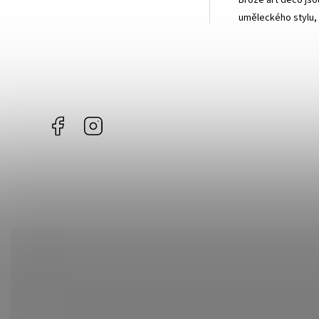
Brože art deco jso
uměleckého stylu, 
Facebook
Instagram