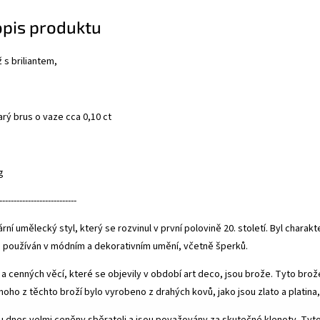
opis produktu
 s briliantem,
tarý brus o vaze cca 0,10 ct
m
g
---------------------------
ární umělecký styl, který se rozvinul v první polovině 20. století. Byl cha
e používán v módním a dekorativním umění, včetně šperků.
a cenných věcí, které se objevily v období art deco, jsou brože. Tyto br
noho z těchto broží bylo vyrobeno z drahých kovů, jako jsou zlato a platina