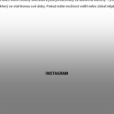
u dnes velmi ceněny sběrateli a jsou považovány za skutečné klenoty. Tyto
který se stal ikonou své doby. Pokud máte možnost vidět nebo získat nějakou
INSTAGRAM