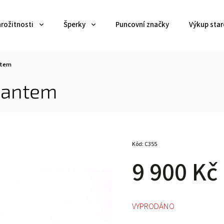
arožitnosti
Šperky
Puncovní značky
Výkup star
antem
liantem
Kód:
C355
9 900 Kč
VYPRODÁNO