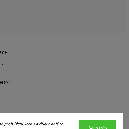
ECH
í?
erály?
 prohlížení webu a díky analýze
Souhlasím