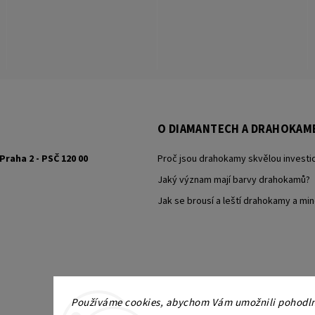
O DIAMANTECH A DRAHOKAM
Praha 2 - PSČ 120 00
Proč jsou drahokamy skvělou investic
Jaký význam mají barvy drahokamů?
Jak se brousí a leští drahokamy a min
Používáme cookies, abychom Vám umožnili pohodlné