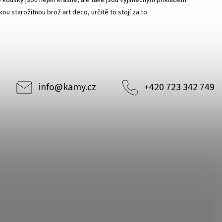
 kousky jsou nejen krásné, ale také jsou výjimečným příkladem
 starožitnou brož art deco, určitě to stojí za to.
info
@
kamy.cz
+420 723 342 749