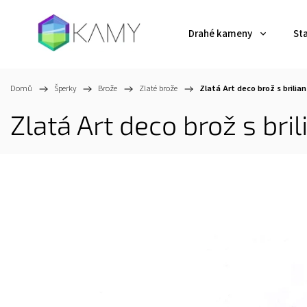
Drahé kameny
St
Domů
/
Šperky
/
Brože
/
Zlaté brože
/
Zlatá Art deco brož s brili
Zlatá Art deco brož s bri