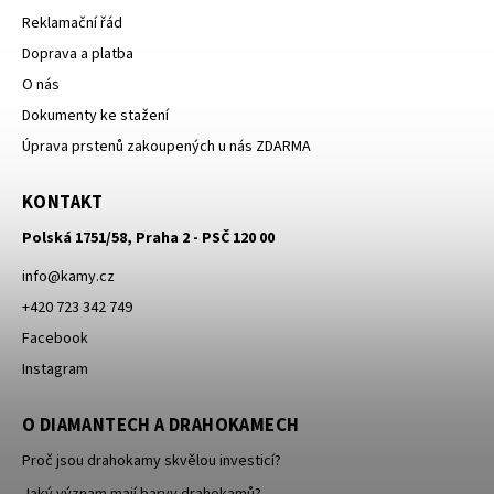
Reklamační řád
Doprava a platba
O nás
Dokumenty ke stažení
Úprava prstenů zakoupených u nás ZDARMA
KONTAKT
Polská 1751/58, Praha 2 - PSČ 120 00
info
@
kamy.cz
+420 723 342 749
Facebook
Instagram
O DIAMANTECH A DRAHOKAMECH
Proč jsou drahokamy skvělou investicí?