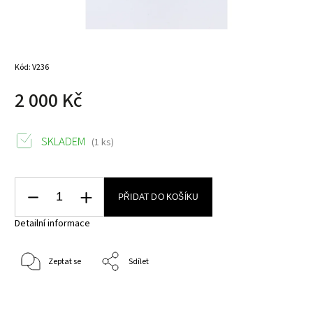
Kód:
V236
2 000 Kč
SKLADEM
(1 ks)
PŘIDAT DO KOŠÍKU
Detailní informace
Zeptat se
Sdílet