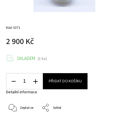
Kód:
V271
2 900 Kč
SKLADEM
(1 ks)
PŘIDAT DO KOŠÍKU
Detailní informace
Zeptat se
Sdílet