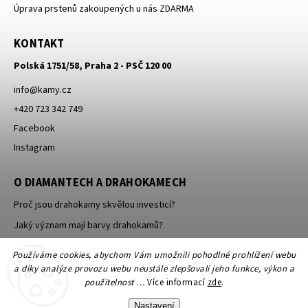
Úprava prstenů zakoupených u nás ZDARMA
KONTAKT
Polská 1751/58, Praha 2 - PSČ 120 00
info
@
kamy.cz
+420 723 342 749
Facebook
Instagram
O DIAMANTECH A DRAHOKAMECH
Proč jsou drahokamy skvělou investicí?
Jaký význam mají barvy drahokamů?
Jak se brousí a leští drahokamy a minerály?
Používáme cookies, abychom Vám umožnili pohodlné prohlížení webu
a díky analýze provozu webu neustále zlepšovali jeho funkce, výkon a
použitelnost …
Více informací
zde
.
Nastavení