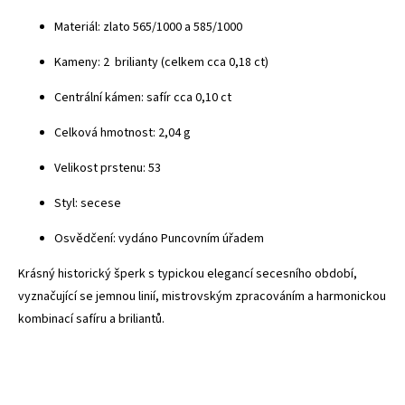
Materiál: zlato 565/1000 a 585/1000
Kameny: 2 brilianty (celkem cca 0,18 ct)
Centrální kámen: safír cca 0,10 ct
Celková hmotnost: 2,04 g
Velikost prstenu: 53
Styl: secese
Osvědčení: vydáno Puncovním úřadem
Krásný historický šperk s typickou elegancí secesního období,
vyznačující se jemnou linií, mistrovským zpracováním a harmonickou
kombinací safíru a briliantů.