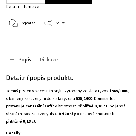
Detailní informace
Zeptat se
Sdílet
Popis
Diskuze
Detailní popis produktu
Jemný prsten v secesním stylu, vyrobený ze zlata ryzosti
565/1000
,
s kameny zasazenými do zlata ryzosti
585/1000
. Dominantou
prstenu je
centrální safír
o hmotnosti přibližně
0,10 ct
, po jehož
stranách jsou zasazeny
dva brilianty
o celkové hmotnosti
přibližně
0,18 ct
.
Detaily: