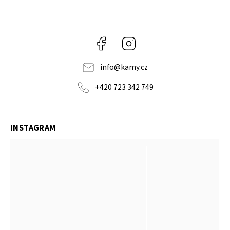
Facebook
Instagram
info
@
kamy.cz
+420 723 342 749
INSTAGRAM