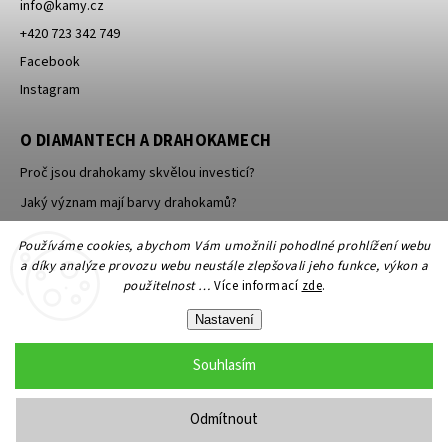
info
@
kamy.cz
+420 723 342 749
Facebook
Instagram
O DIAMANTECH A DRAHOKAMECH
Proč jsou drahokamy skvělou investicí?
Jaký význam mají barvy drahokamů?
Jak se brousí a leští drahokamy a minerály?
Používáme cookies, abychom Vám umožnili pohodlné prohlížení webu
a díky analýze provozu webu neustále zlepšovali jeho funkce, výkon a
použitelnost …
Více informací
zde
.
Nastavení
Souhlasím
Copyright 2026
KAMY Antik - starožitné šperky, starožitnosti
. Všechna
práva vyhrazena.
Odmítnout
Grafický návrh vytvořil a nakódoval
Shoptak.cz