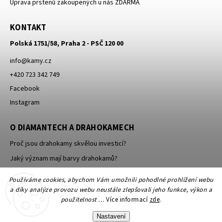
Úprava prstenů zakoupených u nás ZDARMA
KONTAKT
Polská 1751/58, Praha 2 - PSČ 120 00
info
@
kamy.cz
+420 723 342 749
Facebook
Instagram
O DIAMANTECH A DRAHOKAMECH
Proč jsou drahokamy skvělou investicí?
Jaký význam mají barvy drahokamů?
Jak se brousí a leští drahokamy a minerály?
Používáme cookies, abychom Vám umožnili pohodlné prohlížení webu
a díky analýze provozu webu neustále zlepšovali jeho funkce, výkon a
použitelnost …
Více informací
zde
.
Nastavení