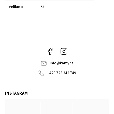
Velikost
:
53
Facebook
Instagram
info
@
kamy.cz
+420 723 342 749
INSTAGRAM