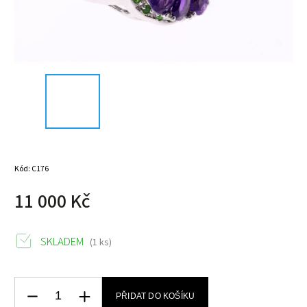
Kód:
C176
11 000 Kč
SKLADEM
(1 ks)
PŘIDAT DO KOŠÍKU