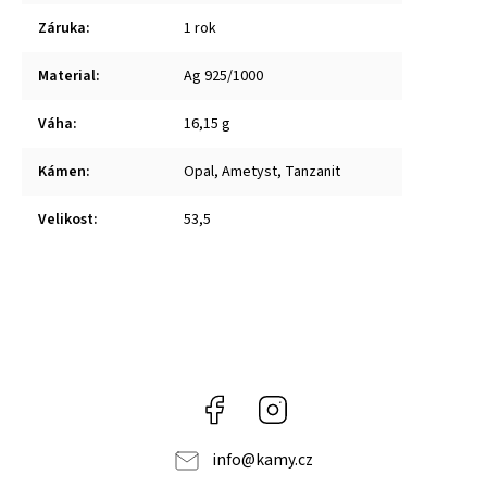
Záruka
:
1 rok
Material
:
Ag 925/1000
Váha
:
16,15 g
Kámen
:
Opal, Ametyst, Tanzanit
Velikost
:
53,5
Facebook
Instagram
info
@
kamy.cz