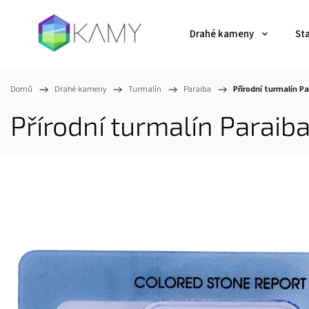
Drahé kameny
St
Domů
/
Drahé kameny
/
Turmalín
/
Paraiba
/
Přírodní turmalín P
Přírodní turmalín Paraib