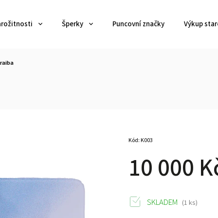
arožitnosti
Šperky
Puncovní značky
Výkup star
araiba
a
Kód:
K003
10 000 K
SKLADEM
(1 ks)