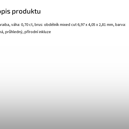
opis produktu
araiba, váha: 0,70 ct, brus: obdélník mixed cut 6,97 x 4,05 x 2,81 mm, barva:
á, průhledný, přírodní inkluze