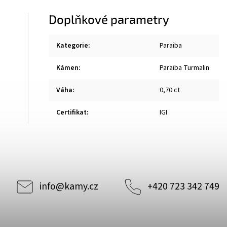
Doplňkové parametry
Kategorie
:
Paraiba
Kámen
:
Paraiba Turmalin
Váha
:
0,70 ct
Certifikat
:
IGI
info
@
kamy.cz
+420 723 342 749