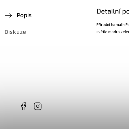
Detailní p
Popis
Přírodní turmalín P
Diskuze
světle modro zelen
Facebook
Instagram