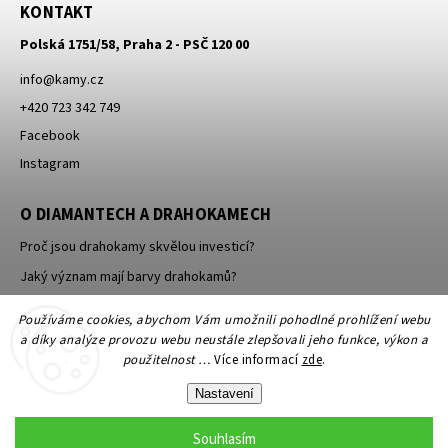
KONTAKT
Polská 1751/58, Praha 2 - PSČ 120 00
info
@
kamy.cz
+420 723 342 749
Facebook
Instagram
O DIAMANTECH A DRAHOKAMECH
Proč jsou drahokamy skvělou investicí?
Jaký význam mají barvy drahokamů?
Jak se brousí a leští drahokamy a minerály?
Používáme cookies, abychom Vám umožnili pohodlné prohlížení webu
a díky analýze provozu webu neustále zlepšovali jeho funkce, výkon a
použitelnost …
Více informací
zde
.
Nastavení
Souhlasím