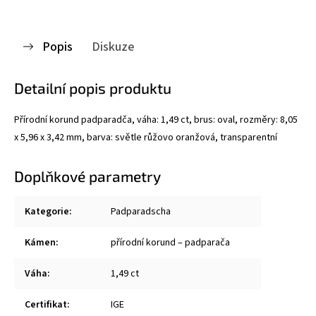
Popis
Diskuze
Detailní popis produktu
Přírodní korund padparadča, váha: 1,49 ct, brus: oval, rozměry: 8,05
x 5,96 x 3,42 mm, barva: světle růžovo oranžová, transparentní
Doplňkové parametry
Kategorie
:
Padparadscha
Kámen
:
přírodní korund – padparača
Váha
:
1,49 ct
Certifikat
:
IGE