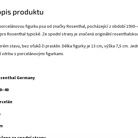
opis produktu
orcelánovou figurku psa od značky Rosenthal, pocházející z období 1930–4
u pro Rosenthal typické. Ze spodní strany je značená originální rosenthalsko
brém stavu, bez oťuků či prasklin. Délka figurky je 13 cm, výška 7,5 cm. Je
 vitrínu s porcelánovými figurkami.
senthal Germany
0–40
rcelán
m
cm