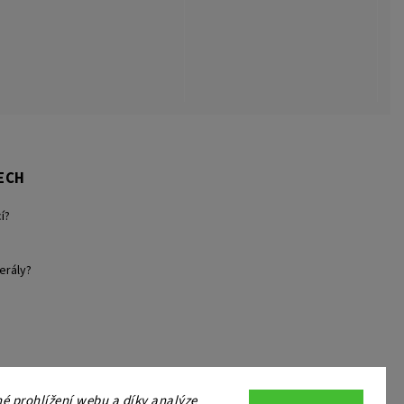
ECH
í?
erály?
 prohlížení webu a díky analýze