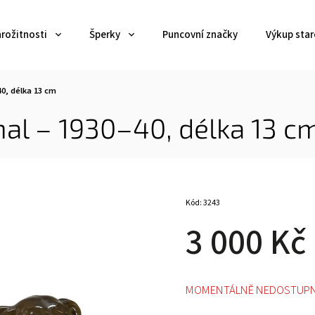
arožitnosti
Šperky
Puncovní značky
Výkup star
0, délka 13 cm
al – 1930–40, délka 13 c
Kód:
3243
3 000 Kč
MOMENTÁLNĚ NEDOSTUP