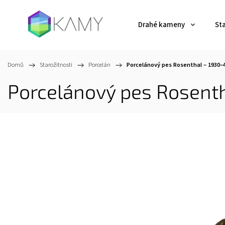
Drahé kameny
St
Domů
/
Starožitnosti
/
Porcelán
/
Porcelánový pes Rosenthal – 1930–4
Porcelánový pes Rosenth