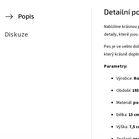
Detailní p
Popis
Nabízíme krásnou p
Diskuze
detaily, které jso
Pes je ve velmi do
který krásně doplní
Parametry:
Výrobce:
Ro
Období:
193
Materiál:
po
Délka:
13 c
Výška:
7,5 