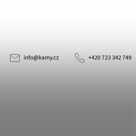
info
@
kamy.cz
+420 723 342 749