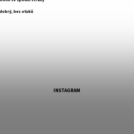
ačeno ze spodní strany
 dobrý, bez oťuků
INSTAGRAM