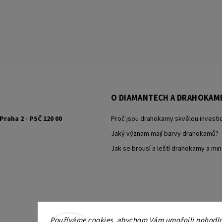
O DIAMANTECH A DRAHOKAM
Praha 2 - PSČ 120 00
Proč jsou drahokamy skvělou investic
Jaký význam mají barvy drahokamů?
Jak se brousí a leští drahokamy a min
Používáme cookies, abychom Vám umožnili pohodlné