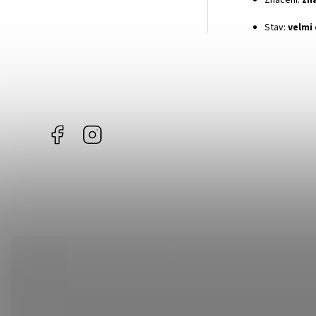
Značení:
zn
Stav:
velmi
Facebook
Instagram