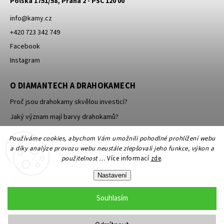
Polská 1751/58, Praha 2 - PSČ 120 00
info
@
kamy.cz
+420 723 342 749
Facebook
Instagram
O DIAMANTECH A DRAHOKAMECH
Proč jsou drahokamy skvělou investicí?
Jaký význam mají barvy drahokamů?
Jak se brousí a leští drahokamy a minerály?
Používáme cookies, abychom Vám umožnili pohodlné prohlížení webu
a díky analýze provozu webu neustále zlepšovali jeho funkce, výkon a
použitelnost …
Více informací
zde
.
Nastavení
Souhlasím
Copyright 2026
KAMY Antik - starožitné šperky, starožitnosti
. Všechna
práva vyhrazena.