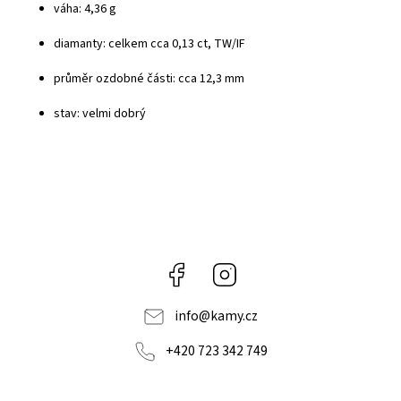
váha: 4,36 g
diamanty: celkem cca 0,13 ct, TW/IF
průměr ozdobné části: cca 12,3 mm
stav: velmi dobrý
Facebook
Instagram
info
@
kamy.cz
+420 723 342 749