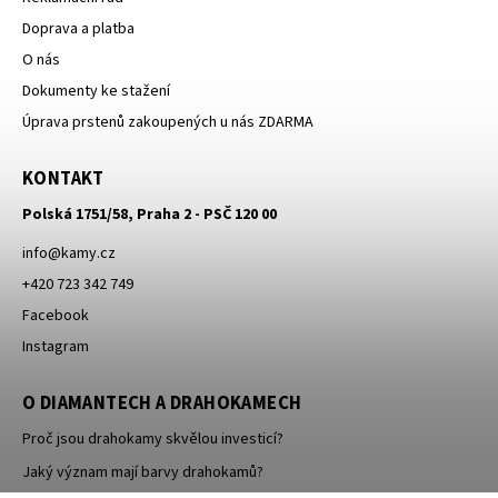
Doprava a platba
O nás
Dokumenty ke stažení
Úprava prstenů zakoupených u nás ZDARMA
KONTAKT
Polská 1751/58, Praha 2 - PSČ 120 00
info
@
kamy.cz
+420 723 342 749
Facebook
Instagram
O DIAMANTECH A DRAHOKAMECH
Proč jsou drahokamy skvělou investicí?
Jaký význam mají barvy drahokamů?