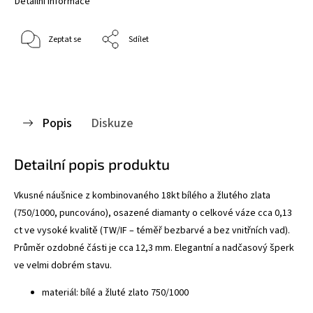
Detailní informace
Zeptat se
Sdílet
Popis
Diskuze
Detailní popis produktu
Vkusné náušnice z kombinovaného 18kt bílého a žlutého zlata
(750/1000, puncováno), osazené diamanty o celkové váze cca 0,13
ct ve vysoké kvalitě (TW/IF – téměř bezbarvé a bez vnitřních vad).
Průměr ozdobné části je cca 12,3 mm. Elegantní a nadčasový šperk
ve velmi dobrém stavu.
materiál: bílé a žluté zlato 750/1000