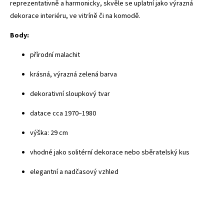
reprezentativně a harmonicky, skvěle se uplatní jako výrazná
dekorace interiéru, ve vitríně či na komodě.
Body:
přírodní malachit
krásná, výrazná zelená barva
dekorativní sloupkový tvar
datace cca 1970–1980
výška: 29 cm
vhodné jako solitérní dekorace nebo sběratelský kus
elegantní a nadčasový vzhled