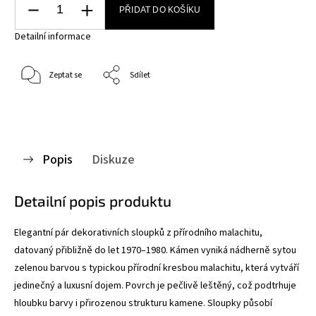
PŘIDAT DO KOŠÍKU
Detailní informace
Zeptat se
Sdílet
Popis
Diskuze
Detailní popis produktu
Elegantní pár dekorativních sloupků z přírodního malachitu,
datovaný přibližně do let 1970–1980. Kámen vyniká nádherně sytou
zelenou barvou s typickou přírodní kresbou malachitu, která vytváří
jedinečný a luxusní dojem. Povrch je pečlivě leštěný, což podtrhuje
hloubku barvy i přirozenou strukturu kamene. Sloupky působí