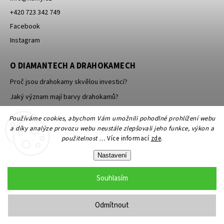
+420 723 342 749
Facebook
Instagram
O DIAMANTECH A DRAHOKAMECH
Proč jsou drahokamy skvělou investicí?
Jaký význam mají barvy drahokamů?
Jak se brousí a leští drahokamy a minerály?
Používáme cookies, abychom Vám umožnili pohodlné prohlížení webu
a díky analýze provozu webu neustále zlepšovali jeho funkce, výkon a
použitelnost …
Více informací
zde
.
Nastavení
Souhlasím
Copyright 2026
KAMY Antik - starožitné šperky, starožitnosti
. Všechna
práva vyhrazena.
Odmítnout
Grafický návrh vytvořil a nakódoval
Shoptak.cz