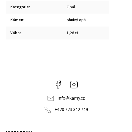
Kategorie
:
Opál
Kámen
:
ohnivý opál
Váha
:
1,26 ct
Facebook
Instagram
info
@
kamy.cz
+420 723 342 749