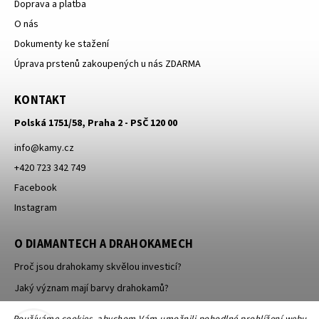
Doprava a platba
O nás
Dokumenty ke stažení
Úprava prstenů zakoupených u nás ZDARMA
KONTAKT
Polská 1751/58, Praha 2 - PSČ 120 00
info
@
kamy.cz
+420 723 342 749
Facebook
Instagram
O DIAMANTECH A DRAHOKAMECH
Proč jsou drahokamy skvělou investicí?
Jaký význam mají barvy drahokamů?
Jak se brousí a leští drahokamy a minerály?