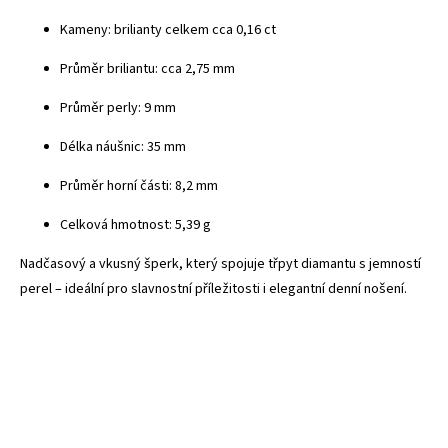
Kameny: brilianty celkem cca 0,16 ct
Průměr briliantu: cca 2,75 mm
Průměr perly: 9 mm
Délka náušnic: 35 mm
Průměr horní části: 8,2 mm
Celková hmotnost: 5,39 g
Nadčasový a vkusný šperk, který spojuje třpyt diamantu s jemností
perel – ideální pro slavnostní příležitosti i elegantní denní nošení.