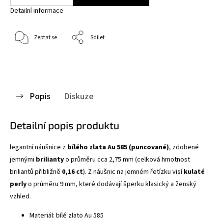
Detailní informace
Zeptat se
Sdílet
Popis
Diskuze
Detailní popis produktu
legantní náušnice z
bílého zlata Au 585 (puncované)
, zdobené
jemnými
brilianty
o průměru cca 2,75 mm (celková hmotnost
briliantů přibližně
0,16 ct
). Z náušnic na jemném řetízku visí
kulaté
perly
o průměru 9 mm, které dodávají šperku klasický a ženský
vzhled.
Materiál: bílé zlato Au 585