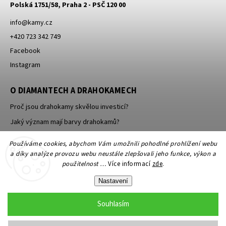
Polská 1751/58, Praha 2 - PSČ 120 00
info
@
kamy.cz
+420 723 342 749
Facebook
Instagram
O DIAMANTECH A DRAHOKAMECH
Proč jsou drahokamy skvělou investicí?
Jaký význam mají barvy drahokamů?
Jak se brousí a leští drahokamy a minerály?
Používáme cookies, abychom Vám umožnili pohodlné prohlížení webu
a díky analýze provozu webu neustále zlepšovali jeho funkce, výkon a
použitelnost …
Více informací
zde
.
Nastavení
Souhlasím
Copyright 2026
KAMY Antik - starožitné šperky, starožitnosti
. Všechna
práva vyhrazena.