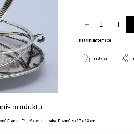
Detailní informace
Zeptat se
S
opis produktu
ě Francie "?" , Materiál alpaka. Rozměry : 17 x 10 cm