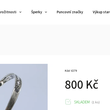
arožitnosti
Šperky
Puncovní značky
Výkup star
h
Kód:
V279
800 Kč
SKLADEM
(1 ks)