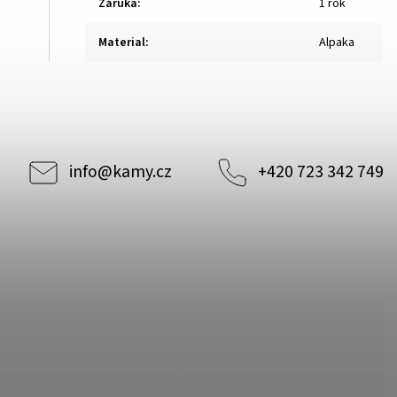
Záruka
:
1 rok
Material
:
Alpaka
info
@
kamy.cz
+420 723 342 749