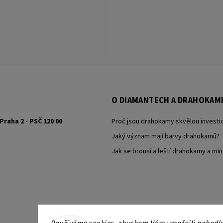
O DIAMANTECH A DRAHOKAM
Praha 2 - PSČ 120 00
Proč jsou drahokamy skvělou investic
Jaký význam mají barvy drahokamů?
Jak se brousí a leští drahokamy a min