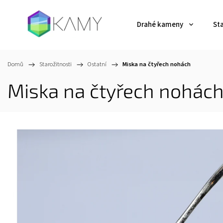
Drahé kameny
St
Domů
/
Starožitnosti
/
Ostatní
/
Miska na čtyřech nohách
Miska na čtyřech nohác