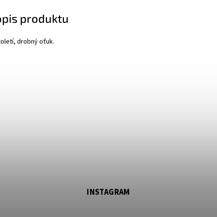
opis produktu
toletí, drobný oťuk.
INSTAGRAM