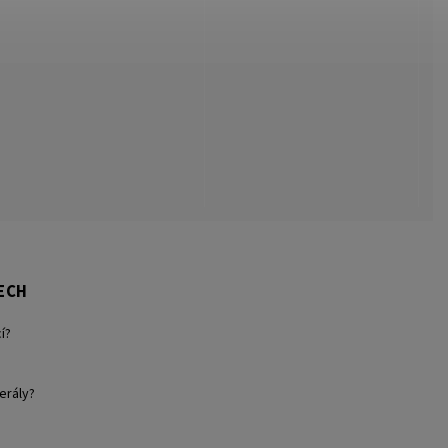
ECH
í?
erály?