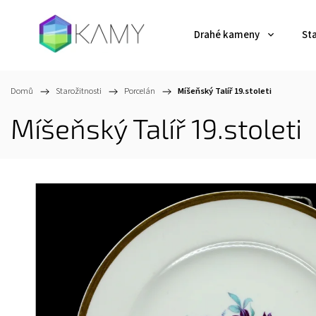
Drahé kameny
St
Domů
/
Starožitnosti
/
Porcelán
/
Míšeňský Talíř 19.stoleti
Míšeňský Talíř 19.stoleti