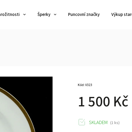
arožitnosti
Šperky
Puncovní značky
Výkup star
Kód:
V323
1 500 Kč
SKLADEM
(1 ks)