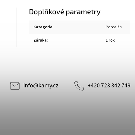
Doplňkové parametry
Kategorie
:
Porcelán
Záruka
:
1 rok
info
@
kamy.cz
+420 723 342 749