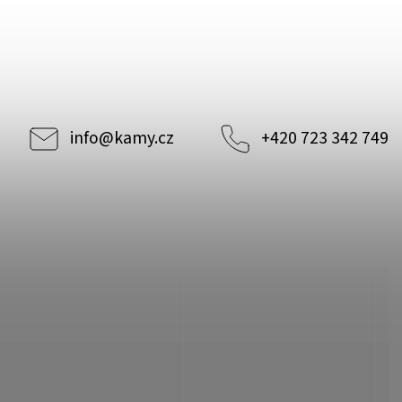
info
@
kamy.cz
+420 723 342 749