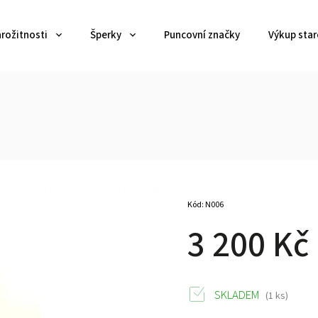
arožitnosti
Šperky
Puncovní značky
Výkup star
Kód:
N006
3 200 Kč
SKLADEM
(1 ks)