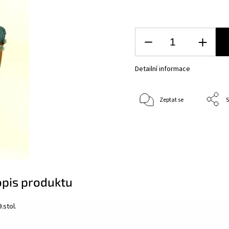
Detailní informace
Zeptat se
S
opis produktu
.stol.