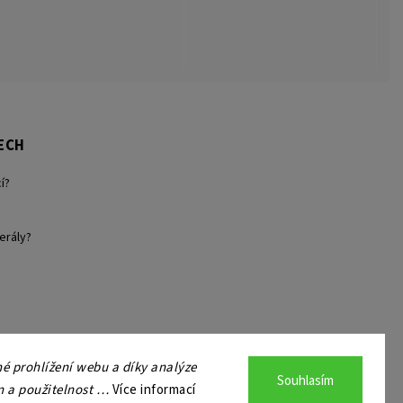
ECH
í?
erály?
 prohlížení webu a díky analýze
Souhlasím
n a použitelnost …
Více informací