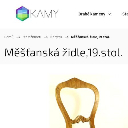
Drahé kameny
St
Domů
/
Starožitnosti
/
Nábytek
/
Měšťanská židle,19.stol.
Měšťanská židle,19.stol.