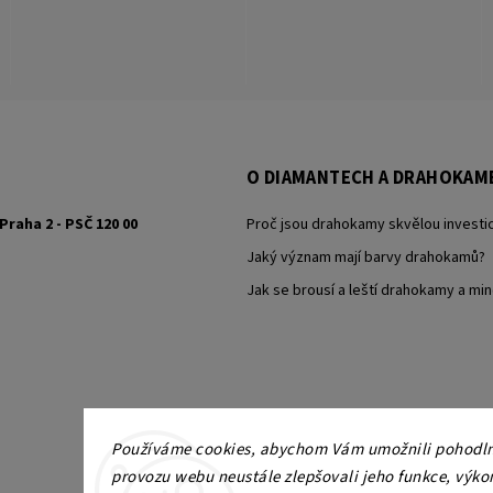
O DIAMANTECH A DRAHOKAM
Praha 2 - PSČ 120 00
Proč jsou drahokamy skvělou investic
Jaký význam mají barvy drahokamů?
Jak se brousí a leští drahokamy a min
Používáme cookies, abychom Vám umožnili pohodlné
provozu webu neustále zlepšovali jeho funkce, výko