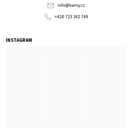
info
@
kamy.cz
+420 723 342 749
INSTAGRAM