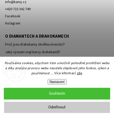
info
@
kamy.cz
+420 723 342 749
Facebook
Instagram
O DIAMANTECH A DRAHOKAMECH
Proč jsou drahokamy skvělou investicí?
Jaký význam mají barvy drahokamů?
Jak se brousí a leští drahokamy a minerály?
Používáme cookies, abychom Vám umožnili pohodlné prohlížení webu
a díky analýze provozu webu neustále zlepšovali jeho funkce, výkon a
použitelnost …
Více informací
zde
.
Nastavení
Souhlasím
Copyright 2026
KAMY Antik - starožitné šperky, starožitnosti
. Všechna
práva vyhrazena.
Odmítnout
Grafický návrh vytvořil a nakódoval
Shoptak.cz