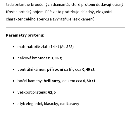
řada brilantně broušených diamantů, které prstenu dodávají krásný
třpyt a optický objem. Bílé zlato podtrhuje chladný, elegantní
charakter celého šperku a zvýrazňuje lesk kamenů.
Parametry prstenu:
materiál: bílé zlato 14 kt (Au 585)
celková hmotnost:
3,06 g
centrální kámen:
přírodní safír
, cca
0,40 ct
boční kameny:
brilianty
, celkem cca
0,50 ct
velikost prstenu:
62,5
styl: elegantní, klasický, nadčasový