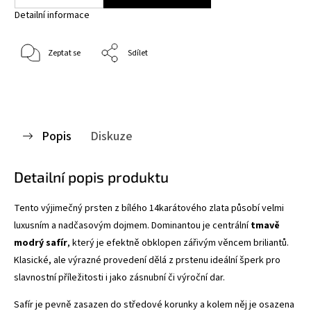
Detailní informace
Zeptat se
Sdílet
Popis
Diskuze
Detailní popis produktu
Tento výjimečný prsten z bílého 14karátového zlata působí velmi
luxusním a nadčasovým dojmem. Dominantou je centrální
tmavě
modrý safír
, který je efektně obklopen zářivým věncem briliantů.
Klasické, ale výrazné provedení dělá z prstenu ideální šperk pro
slavnostní příležitosti i jako zásnubní či výroční dar.
Safír je pevně zasazen do středové korunky a kolem něj je osazena