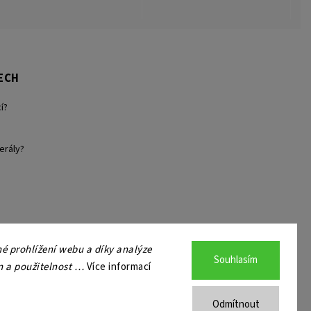
ECH
í?
erály?
 prohlížení webu a díky analýze
Souhlasím
n a použitelnost …
Více informací
a.
Odmítnout