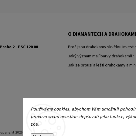
O DIAMANTECH A DRAHOKAM
Praha 2 - PSČ 120 00
Proč jsou drahokamy skvělou investic
Jaký význam mají barvy drahokamů?
Jak se brousí a leští drahokamy a min
Používáme cookies, abychom Vám umožnili pohodlné
provozu webu neustále zlepšovali jeho funkce, výko
zde
.
opyright 2026
KAMY Antik - starožitné šperky, starožitnosti
. Všechna práva vyhrazen