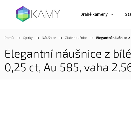
Drahé kameny
St
Domů
/
Šperky
/
Náušnice
/
Zlaté naušnice
/
Elegantní náušnice z 
Elegantní náušnice z bílé
0,25 ct, Au 585, vaha 2,5