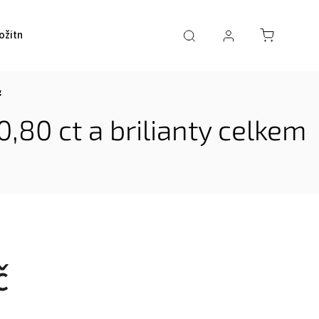
ožitností a šperků
Kontakty
g
0,80 ct a brilianty celkem
č