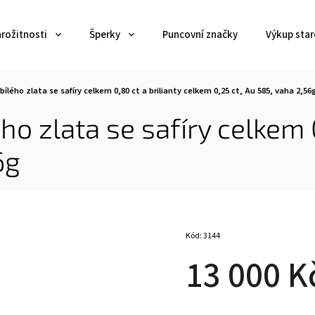
arožitnosti
Šperky
Puncovní značky
Výkup star
bílého zlata se safíry celkem 0,80 ct a brilianty celkem 0,25 ct, Au 585, vaha 2,56
ho zlata se safíry celkem 
6g
Kód:
3144
13 000 K