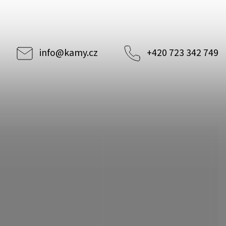
info
@
kamy.cz
+420 723 342 749