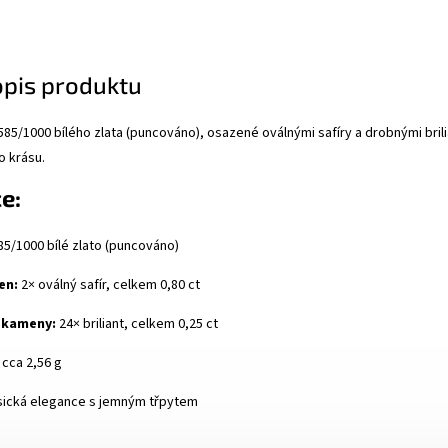
opis produktu
85/1000 bílého zlata (puncováno), osazené oválnými safíry a drobnými brilia
o krásu.
e:
5/1000 bílé zlato (puncováno)
en:
2× oválný safír, celkem 0,80 ct
 kameny:
24× briliant, celkem 0,25 ct
cca 2,56 g
sická elegance s jemným třpytem