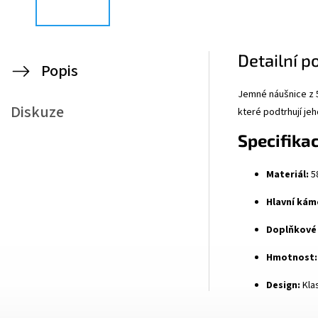
Detailní p
Popis
Jemné náušnice z 5
Diskuze
které podtrhují jeh
Specifikac
Materiál:
58
Hlavní kám
Doplňkové
Hmotnost:
Design:
Kla