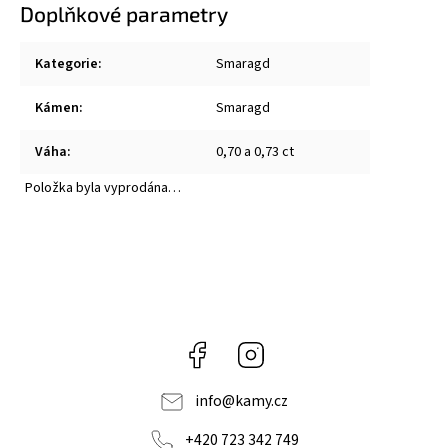
Doplňkové parametry
Kategorie
:
Smaragd
Kámen
:
Smaragd
Váha
:
0,70 a 0,73 ct
Položka byla vyprodána…
Facebook
Instagram
info
@
kamy.cz
+420 723 342 749