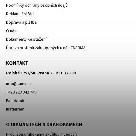
Podmínky ochrany osobních údajů
Reklamační řád
Doprava a platba
O nás
Dokumenty ke stažení
Úprava prstenů zakoupených u nás ZDARMA
KONTAKT
Polská 1751/58, Praha 2 - PSČ 120 00
info
@
kamy.cz
+420 723 342 749
Facebook
Instagram
O DIAMANTECH A DRAHOKAMECH
Proč jsou drahokamy skvělou investicí?