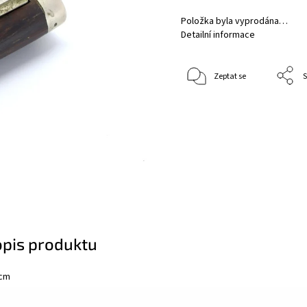
Položka byla vyprodána…
Detailní informace
Zeptat se
S
opis produktu
 cm