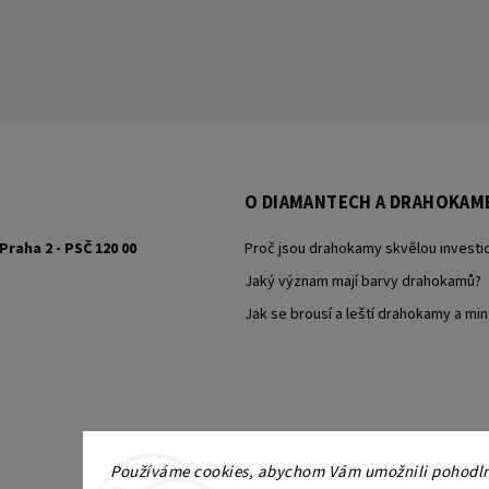
O DIAMANTECH A DRAHOKAM
Praha 2 - PSČ 120 00
Proč jsou drahokamy skvělou investic
Jaký význam mají barvy drahokamů?
Jak se brousí a leští drahokamy a min
Používáme cookies, abychom Vám umožnili pohodlné