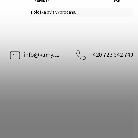
Záruka
:
1 rok
Položka byla vyprodána…
info
@
kamy.cz
+420 723 342 749