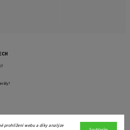
ECH
í?
erály?
 prohlížení webu a díky analýze
Souhlasím