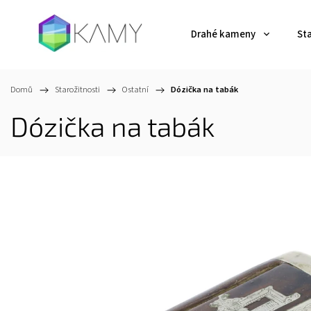
Drahé kameny
St
Domů
/
Starožitnosti
/
Ostatní
/
Dózička na tabák
Dózička na tabák