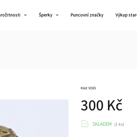
arožitnosti
Šperky
Puncovní značky
Výkup star
Kód:
V265
300 Kč
SKLADEM
(1 ks)