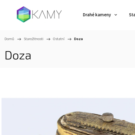
Drahé kameny
St
Domů
/
Starožitnosti
/
Ostatní
/
Doza
Doza