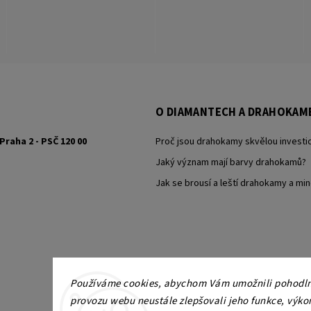
O DIAMANTECH A DRAHOKAM
Praha 2 - PSČ 120 00
Proč jsou drahokamy skvělou investic
Jaký význam mají barvy drahokamů?
Jak se brousí a leští drahokamy a min
Používáme cookies, abychom Vám umožnili pohodlné
provozu webu neustále zlepšovali jeho funkce, výko