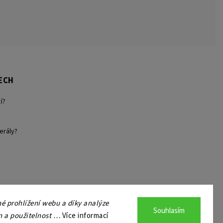
ECH
í?
erály?
 prohlížení webu a díky analýze
Souhlasím
n a použitelnost …
Více informací