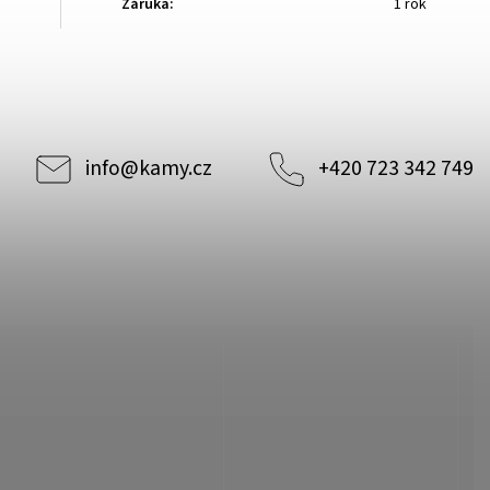
Záruka
:
1 rok
info
@
kamy.cz
+420 723 342 749