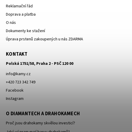
Reklamační řád
Doprava a platba
O nás
Dokumenty ke stažení
Úprava prstenů zakoupených u nás ZDARMA
KONTAKT
Polská 1751/58, Praha 2 - PSČ 120 00
info
@
kamy.cz
+420 723 342 749
Facebook
Instagram
O DIAMANTECH A DRAHOKAMECH
Proč jsou drahokamy skvělou investicí?