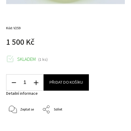
Kód:
V259
1 500 Kč
SKLADEM
(1 ks)
PŘIDAT DO KOŠÍKU
Detailní informace
Zeptat se
Sdílet