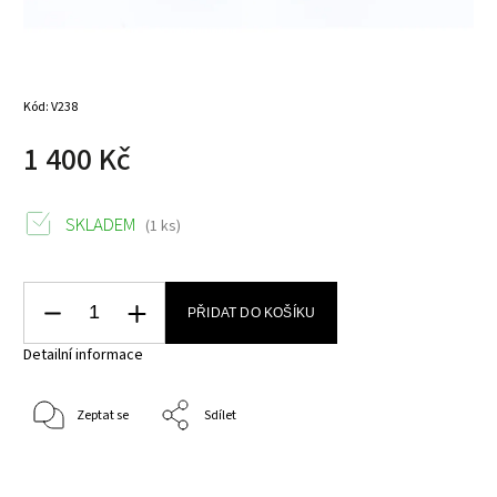
Kód:
V238
1 400 Kč
SKLADEM
(1 ks)
PŘIDAT DO KOŠÍKU
Detailní informace
Zeptat se
Sdílet