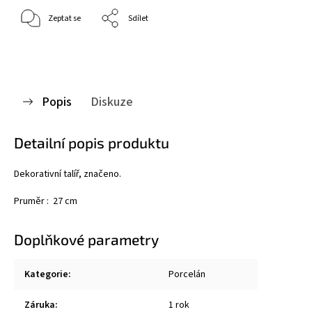
Zeptat se
Sdílet
Popis
Diskuze
Detailní popis produktu
Dekorativní talíř, značeno.
Pruměr : 27 cm
Doplňkové parametry
Kategorie
:
Porcelán
Záruka
:
1 rok