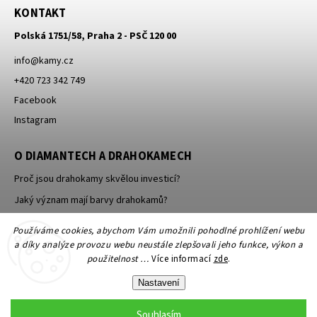
KONTAKT
Polská 1751/58, Praha 2 - PSČ 120 00
info
@
kamy.cz
+420 723 342 749
Facebook
Instagram
O DIAMANTECH A DRAHOKAMECH
Proč jsou drahokamy skvělou investicí?
Jaký význam mají barvy drahokamů?
Jak se brousí a leští drahokamy a minerály?
Používáme cookies, abychom Vám umožnili pohodlné prohlížení webu
a díky analýze provozu webu neustále zlepšovali jeho funkce, výkon a
použitelnost …
Více informací
zde
.
Nastavení
Souhlasím