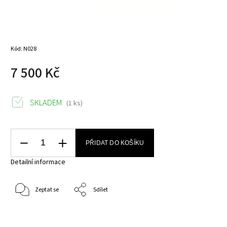
Kód:
N028
7 500 Kč
SKLADEM
(1 ks)
PŘIDAT DO KOŠÍKU
Detailní informace
Zeptat se
Sdílet