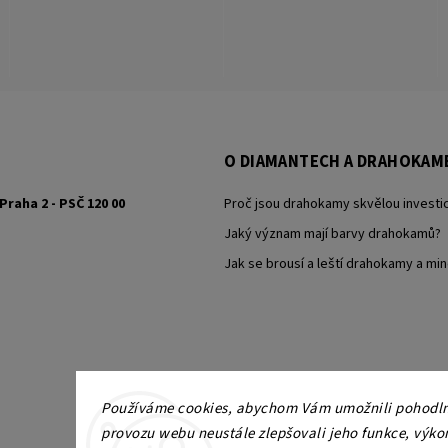
O DIAMANTECH A DRAHOKAM
Praha 2 - PSČ 120 00
Proč jsou drahokamy skvělou investic
Jaký význam mají barvy drahokamů?
Jak se brousí a leští drahokamy a min
Používáme cookies, abychom Vám umožnili pohodlné
provozu webu neustále zlepšovali jeho funkce, výko