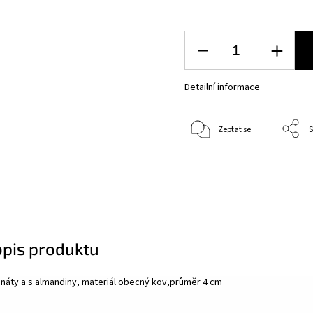
Detailní informace
Zeptat se
S
opis produktu
náty a s almandiny, materiál obecný kov,průměr 4 cm