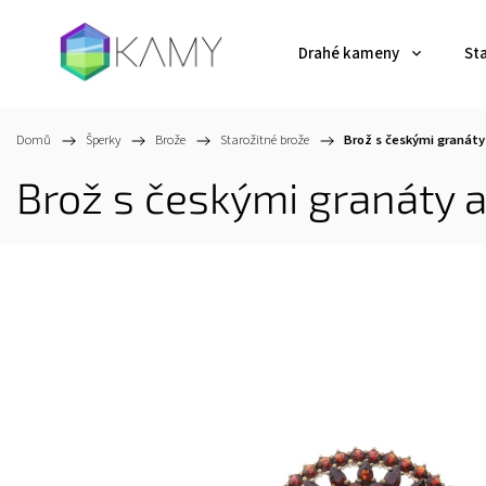
Drahé kameny
St
Domů
/
Šperky
/
Brože
/
Starožitné brože
/
Brož s českými granáty
Brož s českými granáty 