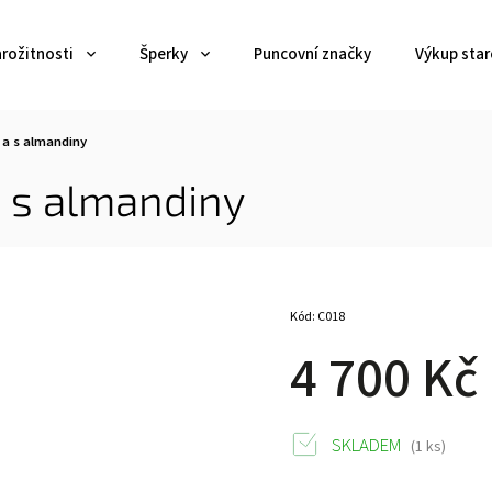
arožitnosti
Šperky
Puncovní značky
Výkup star
 a s almandiny
a s almandiny
Kód:
C018
4 700 Kč
SKLADEM
(1 ks)