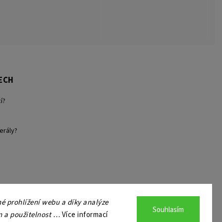
ECH
í?
erály?
 prohlížení webu a díky analýze
Souhlasím
n a použitelnost …
Více informací