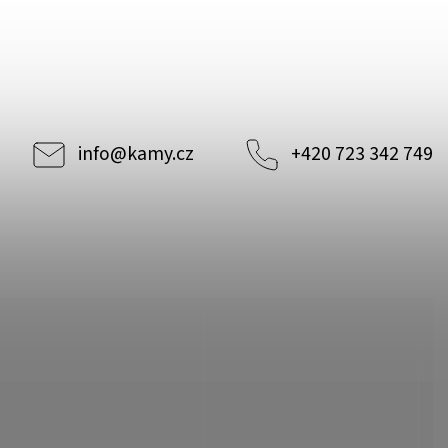
info
@
kamy.cz
+420 723 342 749