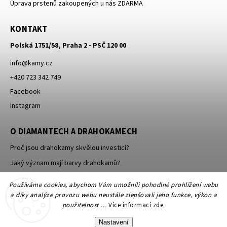
Úprava prstenů zakoupených u nás ZDARMA
KONTAKT
Polská 1751/58, Praha 2 - PSČ 120 00
info
@
kamy.cz
+420 723 342 749
Facebook
Instagram
O DIAMANTECH A DRAHOKAMECH
Proč jsou drahokamy skvělou investicí?
Jaký význam mají barvy drahokamů?
Jak se brousí a leští drahokamy a minerály?
Používáme cookies, abychom Vám umožnili pohodlné prohlížení webu
a díky analýze provozu webu neustále zlepšovali jeho funkce, výkon a
použitelnost …
Více informací
zde
.
Nastavení