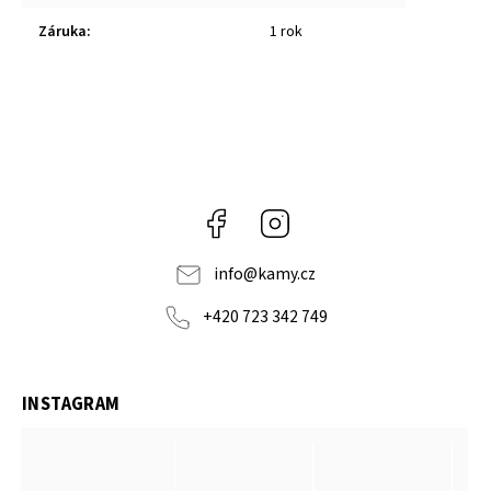
Záruka
:
1 rok
Facebook
Instagram
info
@
kamy.cz
+420 723 342 749
INSTAGRAM